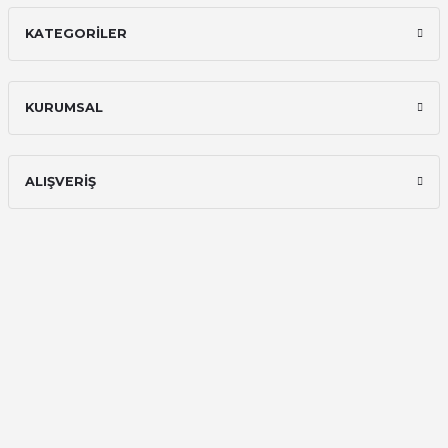
KATEGORİLER
İlk defa alışveriş yaptım ve gayet
memnun kaldım
Ali Bilge Ertan | 11/09/2025
KURUMSAL
Hızlı ve güvenilir.
Onur Kerem Öztürk | 28/07/2025
ALIŞVERİŞ
kargo hızlı
mehmet yıldız | 19/06/2025
seiko astron kordon 7x52
Kamil Uğur | 15/06/2025
Merhaba bu saatin kırmızi olani var
mı
Abdulhamit Kalaycı | 13/06/2025