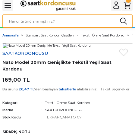
Geri Dön
Geri Dön
Geri Dön
Geri Dön
A & ELEKTİRİK
li ve Cihaz Pilleri
etleri
at Kordon Çeşitleri
AYDINLATMA & ELEKTRİK
Anasayfa
Standart Saat Kordon Çeşitleri
Tekstil Örme Saat Kordonu
Na
 ELEKTRİK
İL ÇEŞİTLERİ
aat kordonları
AYDINLATMA
SAATKORDONCUSU
LERİ
İL ÇEŞİTLERİ
t Kordonları
BİLGİSAYAR
Nato Model 20mm Genişlikte Tekstil Yeşil Saat
ESUARLARI
 PİL ÇEŞİTLERİ
aat Kordonu
OFİS MALZEMELERİ
Kordonu
169,00 TL
 Örme saat kordonu
Taksit Seçenekleri
Bu ürünü
20,47 TL
’den başlayan
taksitlerle
alabilirsiniz.
leri
ordonu
Tekstil Örme Saat Kordonu
Kategori
SAATKORDONCUSU
Marka
i
i Saat Kordonları
TEKPARÇANATO 07
Stok Kodu
eri
SİPARİŞ NOTU