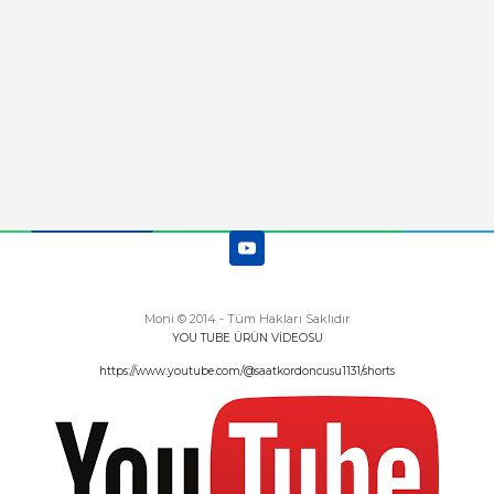
Deneyimini Paylaş
Diğer yorumları göster
Moni © 2014 - Tüm Hakları Saklıdır
YOU TUBE ÜRÜN VİDEOSU
https://www.youtube.com/@saatkordoncusu1131/shorts