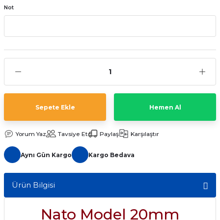
Not
aat Pili
Sepete Ekle
Hemen Al
Yorum Yaz
Tavsiye Et
Paylaş
Karşılaştır
Aynı Gün Kargo
Kargo Bedava
Ürün Bilgisi
Nato Model 20mm