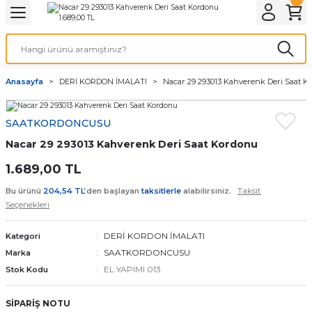
Geri Dön
Geri Dön
Geri Dön
Geri Dön
A & ELEKTİRİK
li ve Cihaz Pilleri
etleri
at Kordon Çeşitleri
AYDINLATMA & ELEKTRİK
Anasayfa
DERİ KORDON İMALATI
Nacar 29 293013 Kahverenk Deri Saat 
 ELEKTRİK
İL ÇEŞİTLERİ
aat kordonları
AYDINLATMA
SAATKORDONCUSU
LERİ
İL ÇEŞİTLERİ
t Kordonları
BİLGİSAYAR
Nacar 29 293013 Kahverenk Deri Saat Kordonu
ESUARLARI
 PİL ÇEŞİTLERİ
aat Kordonu
OFİS MALZEMELERİ
1.689,00 TL
Taksit
Bu ürünü
204,54 TL
’den başlayan
taksitlerle
alabilirsiniz.
 Örme saat kordonu
Seçenekleri
leri
ordonu
DERİ KORDON İMALATI
Kategori
SAATKORDONCUSU
Marka
i
i Saat Kordonları
EL YAPIMI 013
Stok Kodu
eri
SİPARİŞ NOTU