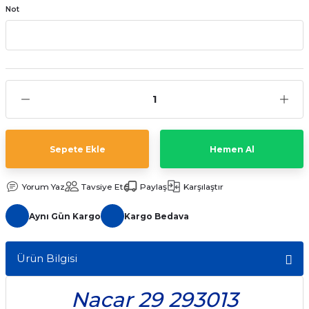
Not
aat Pili
Sepete Ekle
Hemen Al
Yorum Yaz
Tavsiye Et
Paylaş
Karşılaştır
Aynı Gün Kargo
Kargo Bedava
Ürün Bilgisi
Nacar 29 293013