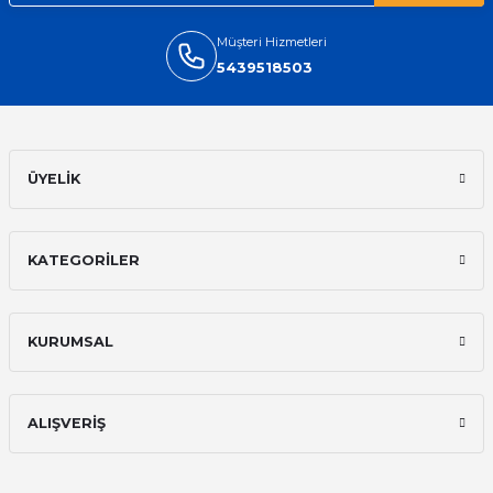
rahatsız etmiyor ve tam oturdu.
Dayanıklılığı zaman içinde belli
olacak...
Müşteri Hizmetleri
5439518503
Sinan Tatlicioglu | 30/01/2026
Hızlı kargo, iyi iletişim
E... A... | 11/11/2025
ÜYELİK
İlk defa alışveriş yaptım ve gayet
memnun kaldım
KATEGORİLER
Ali Bilge Ertan | 11/09/2025
Hızlı ve güvenilir.
KURUMSAL
Onur Kerem Öztürk | 28/07/2025
kargo hızlı
ALIŞVERİŞ
mehmet yıldız | 19/06/2025
seiko astron kordon 7x52