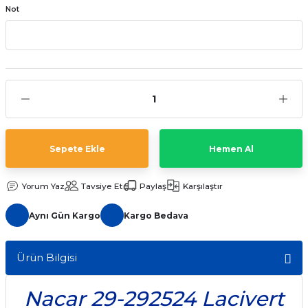
Not
aat Pili
Sepete Ekle
Hemen Al
Yorum Yaz
Tavsiye Et
Paylaş
Karşılaştır
Aynı Gün Kargo
Kargo Bedava
Ürün Bilgisi
Nacar 29-292524 Lacivert