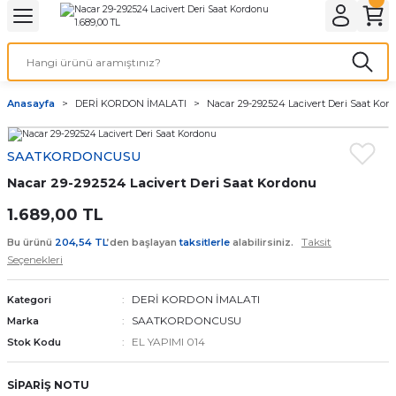
Geri Dön
Geri Dön
Geri Dön
Geri Dön
A & ELEKTİRİK
li ve Cihaz Pilleri
etleri
at Kordon Çeşitleri
AYDINLATMA & ELEKTRİK
Anasayfa
DERİ KORDON İMALATI
Nacar 29-292524 Lacivert Deri Saat Kor
 ELEKTRİK
İL ÇEŞİTLERİ
aat kordonları
AYDINLATMA
SAATKORDONCUSU
LERİ
İL ÇEŞİTLERİ
t Kordonları
BİLGİSAYAR
Nacar 29-292524 Lacivert Deri Saat Kordonu
ESUARLARI
 PİL ÇEŞİTLERİ
aat Kordonu
OFİS MALZEMELERİ
1.689,00 TL
Taksit
Bu ürünü
204,54 TL
’den başlayan
taksitlerle
alabilirsiniz.
 Örme saat kordonu
Seçenekleri
leri
ordonu
DERİ KORDON İMALATI
Kategori
SAATKORDONCUSU
Marka
i
i Saat Kordonları
EL YAPIMI 014
Stok Kodu
eri
SİPARİŞ NOTU