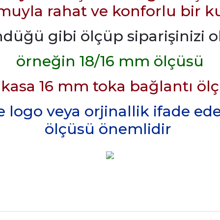
uyla rahat ve konforlu bir k
üğü gibi ölçüp siparişinizi ol
örneğin 18/16 mm ölçüsü
kasa 16 mm toka bağlantı öl
 logo veya orjinallik ifade e
ölçüsü önemlidir