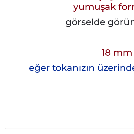
yumuşak form
görselde göründ
18 mm 
eğer tokanızın üzerinde