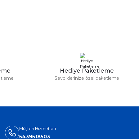
leme
Hediye Paketleme
etleme
Sevdiklerinize özel paketleme
Müşteri Hizmetleri
5439518503