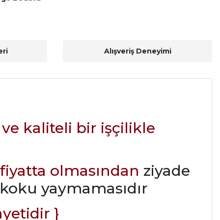
ri
Alışveriş Deneyimi
aliteli bir işçilikle
 fiyatta olmasından
ziyade
ü koku yaymamasıdır
yetidir }