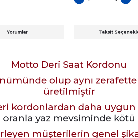
Yorumlar
Taksit Seçenekle
Motto Deri Saat Kordonu
münde olup aynı zerafette ve k
üretilmiştir
deri kordonlardan daha uygun
ara oranla yaz mevsiminde köt
terleyen müşterilerin genel şika