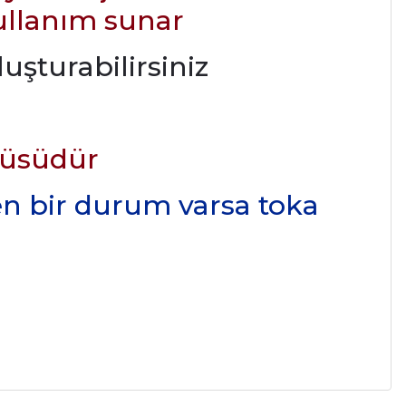
ullanım sunar
uşturabilirsiniz
çüsüdür
den bir durum varsa toka