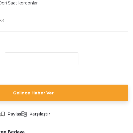
eri Saat kordonları
33
Gelince Haber Ver
Paylaş
Karşılaştır
rgo Bedava