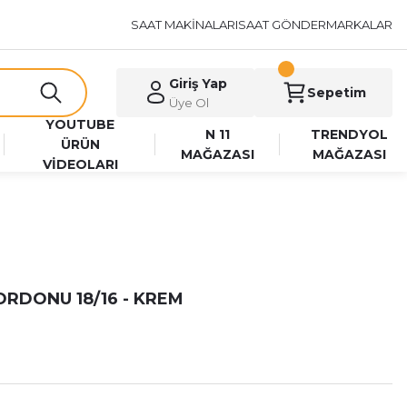
SAAT MAKİNALARI
SAAT GÖNDER
MARKALAR
Giriş Yap
Sepetim
Üye Ol
YOUTUBE
N 11
TRENDYOL
ÜRÜN
MAĞAZASI
MAĞAZASI
VİDEOLARI
RDONU 18/16 - KREM