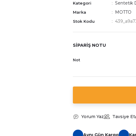
Sentetik D
Kategori
MOTTO
Marka
439_a9a7
Stok Kodu
SİPARİŞ NOTU
Not
Yorum Yaz
Tavsiye Et
Aynı Gün Kargo
Ka