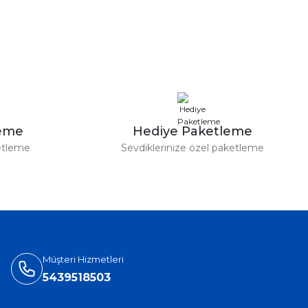
leme
Hediye Paketleme
etleme
Sevdiklerinize özel paketleme
Müşteri Hizmetleri
5439518503