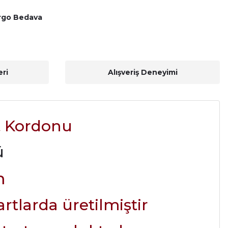
rgo Bedava
ri
Alışveriş Deneyimi
t Kordonu
ü
m
tlarda üretilmiştir