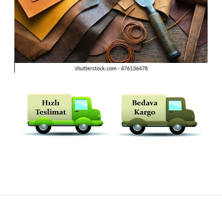
rdımcı oldular hızlı ve keyifli bi