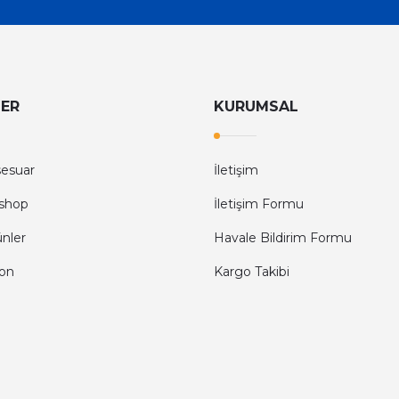
LER
KURUMSAL
sesuar
İletişim
shop
İletişim Formu
ünler
Havale Bildirim Formu
fon
Kargo Takibi