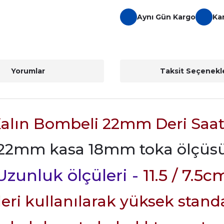
Aynı Gün Kargo
Ka
Yorumlar
Taksit Seçenekle
Kalın Bombeli 22mm Deri Saa
22mm kasa 18mm toka ölçüs
Uzunluk ölçüleri -
11.5 / 7.5c
ri kullanılarak yüksek standar