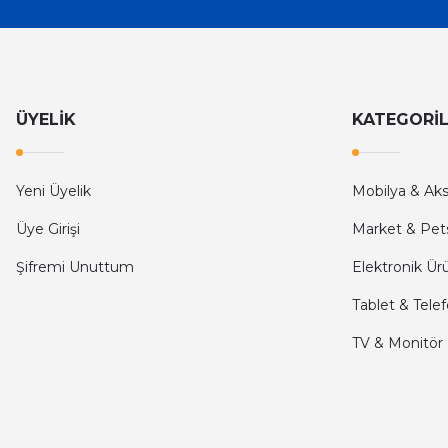
İlk defa alışveriş yaptım ve gayet memnun kaldım
Ali Bilge Ertan | 11/09/2025
Hızlı ve güvenilir.
ÜYELİK
KATEGORİ
Onur Kerem Öztürk | 28/07/2025
kargo hızlı
Yeni Üyelik
Mobilya & Ak
mehmet yıldız | 19/06/2025
Üye Girişi
Market & Pet
Şifremi Unuttum
Elektronik Ür
seiko astron kordon 7x52
Tablet & Tele
Kamil Uğur | 15/06/2025
TV & Monitör
Merhaba bu saatin kırmızi olani var mı
Abdulhamit Kalaycı | 13/06/2025