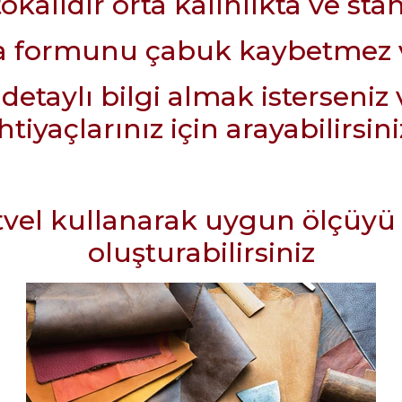
okalıdır orta kalınlıkta ve sta
la formunu çabuk kaybetmez v
aylı bilgi almak isterseniz 
ihtiyaçlarınız için arayabilirsini
tvel kullanarak uygun ölçüyü t
oluşturabilirsiniz