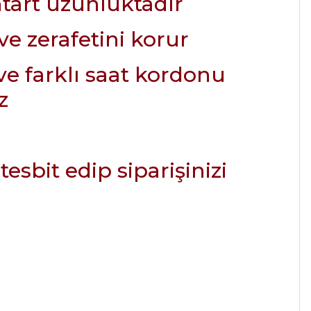
ntart uzunluktadır
e zerafetini korur
ve farklı saat kordonu
z
esbit edip siparişinizi