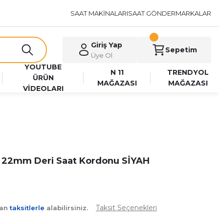
SAAT MAKİNALARI
SAAT GÖNDER
MARKALAR
Giriş Yap
Sepetim
Üye Ol
YOUTUBE
N 11
TRENDYOL
ÜRÜN
MAĞAZASI
MAĞAZASI
VİDEOLARI
i 22mm Deri Saat Kordonu SİYAH
Taksit Seçenekleri
yan
taksitlerle
alabilirsiniz.