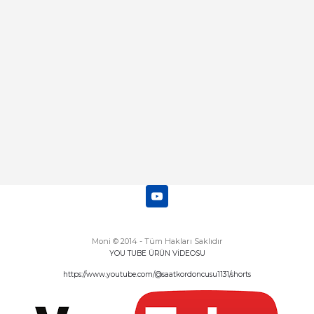
Abdulhamit Kalaycı | 13/06/2025
Deneyimini Paylaş
Diğer yorumları göster
Moni © 2014 - Tüm Hakları Saklıdır
YOU TUBE ÜRÜN VİDEOSU
https://www.youtube.com/@saatkordoncusu1131/shorts