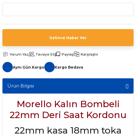
aat Pili
Gelince Haber Ver
Yorum Yaz
Tavsiye Et
Paylaş
Karşılaştır
Aynı Gün Kargo
Kargo Bedava
Ürün Bilgisi
Morello Kalın Bombeli
22mm Deri Saat Kordonu
22mm kasa 18mm toka