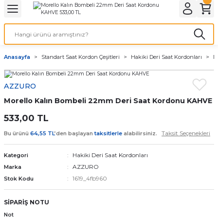
Geri Dön
Geri Dön
Geri Dön
Geri Dön
A & ELEKTİRİK
li ve Cihaz Pilleri
etleri
at Kordon Çeşitleri
AYDINLATMA & ELEKTRİK
Anasayfa
Standart Saat Kordon Çeşitleri
Hakiki Deri Saat Kordonları
M
 ELEKTRİK
İL ÇEŞİTLERİ
aat kordonları
AYDINLATMA
AZZURO
LERİ
İL ÇEŞİTLERİ
t Kordonları
BİLGİSAYAR
Morello Kalın Bombeli 22mm Deri Saat Kordonu KAHVE
ESUARLARI
 PİL ÇEŞİTLERİ
aat Kordonu
OFİS MALZEMELERİ
533,00 TL
Taksit Seçenekleri
Bu ürünü
64,55 TL
’den başlayan
taksitlerle
alabilirsiniz.
 Örme saat kordonu
Hakiki Deri Saat Kordonları
Kategori
leri
ordonu
AZZURO
Marka
1619_4fb960
Stok Kodu
i
i Saat Kordonları
SİPARİŞ NOTU
eri
Not