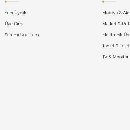
kargo hızlı
Yeni Üyelik
Mobilya & Ak
mehmet yıldız | 19/06/2025
Üye Girişi
Market & Pet
Şifremi Unuttum
Elektronik Ür
seiko astron kordon 7x52
Tablet & Tele
Kamil Uğur | 15/06/2025
TV & Monitör
Merhaba bu saatin kırmızi olani var mı
Abdulhamit Kalaycı | 13/06/2025
Deneyimini Paylaş