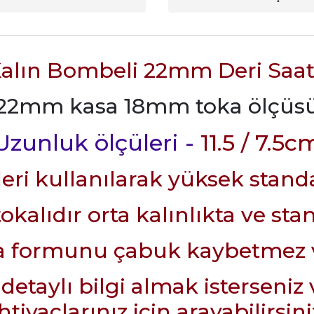
Kalın Bombeli 22mm Deri Saa
22mm kasa 18mm toka ölçüs
Uzunluk ölçüleri -
11.5 / 7.5c
ri kullanılarak yüksek standar
okalıdır orta kalınlıkta ve sta
la formunu çabuk kaybetmez v
aylı bilgi almak isterseniz 
ihtiyaçlarınız için arayabilirsini