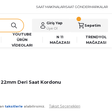
SAAT MAKİNALARI
SAAT GÖNDER
MARKALAR
Giriş Yap
Sepetim
Üye Ol
YOUTUBE
N 11
TRENDYOL
ÜRÜN
MAĞAZASI
MAĞAZASI
VİDEOLARI
i 22mm Deri Saat Kordonu
Taksit Seçenekleri
yan
taksitlerle
alabilirsiniz.