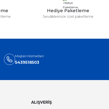
leme
Hediye Paketleme
etleme
Sevdiklerinize özel paketleme
Müşteri Hizmetleri
5439518503
ALIŞVERİŞ