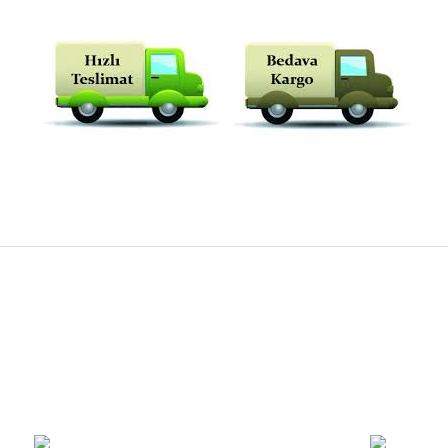
rdımcı oldular hızlı ve keyifli bi
tiş kaliteli
Bu ürüne ilk yorumu siz yapın!
Yorum Yaz
e taktırsam işciliği ile birlikte enaz
un etmesin