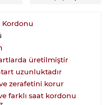
t Kordonu
ü
m
tlarda üretilmiştir
ntart uzunluktadır
e zerafetini korur
ve farklı saat kordonu
z