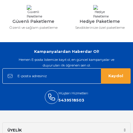
taktırsam işciliği ile birlikte enaz 2,k
isterlerdi alacak arkadaşlar ölçülerini
doğru belirleyip kaliteyi sorun
etmesin
Güvenli Paketleme
Hediye Paketleme
İsmail yılmaz | 15/05/2026
Özenli ve sağlam paketleme
Sevdiklerinize özel paketleme
Swatch yos Model saatime aldim
arayip teyit aldiktan sonra yolladılar
saatimede tam oldu
Kampanyalardan Haberdar Ol!
Mehmet Kenan | 18/02/2026
Hemen E-posta listemize kayıt ol, en güncel kampanyalar ve
duyuruları ilk öğrenen sen ol.
Sipariş verdikten 2 gün sonra ulaştı.
Oldukça kaliteli ve şık bir görünümü
Kaydol
var. Çok rahat ve hafif. Bileğimi hiç
rahatsız etmiyor ve tam oturdu.
Dayanıklılığı zaman içinde belli
olacak...
Müşteri Hizmetleri
5439518503
Sinan Tatlicioglu | 30/01/2026
Hızlı kargo, iyi iletişim
E... A... | 11/11/2025
ÜYELİK