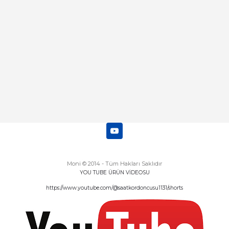
Deneyimini Paylaş
Diğer yorumları göster
Moni © 2014 - Tüm Hakları Saklıdır
YOU TUBE ÜRÜN VİDEOSU
https://www.youtube.com/@saatkordoncusu1131/shorts