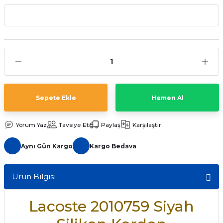
aat Pili
Sepete Ekle
Hemen Al
Yorum Yaz
Tavsiye Et
Paylaş
Karşılaştır
Aynı Gün Kargo
Kargo Bedava
Ürün Bilgisi
Lacoste 2010759 Siyah