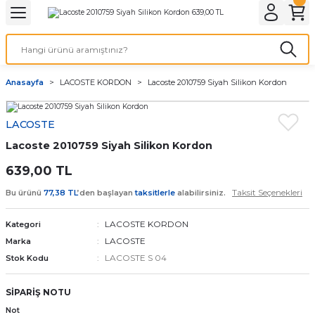
Geri Dön
Geri Dön
Geri Dön
Geri Dön
A & ELEKTİRİK
li ve Cihaz Pilleri
etleri
at Kordon Çeşitleri
AYDINLATMA & ELEKTRİK
Anasayfa
LACOSTE KORDON
Lacoste 2010759 Siyah Silikon Kordon
 ELEKTRİK
İL ÇEŞİTLERİ
aat kordonları
AYDINLATMA
LACOSTE
LERİ
İL ÇEŞİTLERİ
t Kordonları
BİLGİSAYAR
Lacoste 2010759 Siyah Silikon Kordon
ESUARLARI
 PİL ÇEŞİTLERİ
aat Kordonu
OFİS MALZEMELERİ
639,00 TL
Taksit Seçenekleri
Bu ürünü
77,38 TL
’den başlayan
taksitlerle
alabilirsiniz.
 Örme saat kordonu
LACOSTE KORDON
Kategori
leri
ordonu
LACOSTE
Marka
LACOSTE S 04
Stok Kodu
i
i Saat Kordonları
SİPARİŞ NOTU
eri
Not