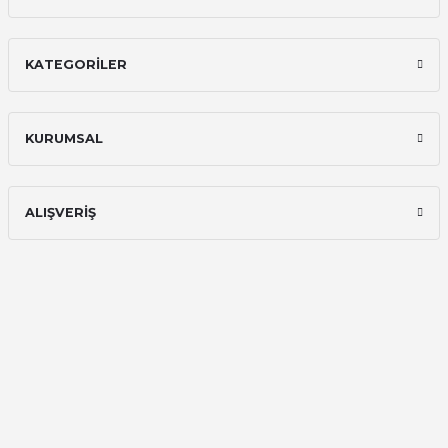
İlk defa alışveriş yaptım ve gayet
memnun kaldım
KATEGORİLER
Ali Bilge Ertan | 11/09/2025
Hızlı ve güvenilir.
KURUMSAL
Onur Kerem Öztürk | 28/07/2025
kargo hızlı
ALIŞVERİŞ
mehmet yıldız | 19/06/2025
seiko astron kordon 7x52
Kamil Uğur | 15/06/2025
Merhaba bu saatin kırmızi olani var
mı
Abdulhamit Kalaycı | 13/06/2025