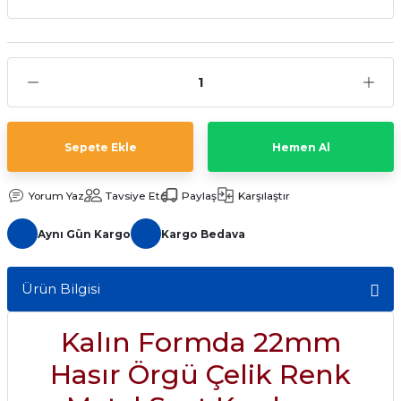
aat Pili
Sepete Ekle
Hemen Al
Yorum Yaz
Tavsiye Et
Paylaş
Karşılaştır
Aynı Gün Kargo
Kargo Bedava
Ürün Bilgisi
Kalın Formda 22mm
Hasır Örgü Çelik Renk