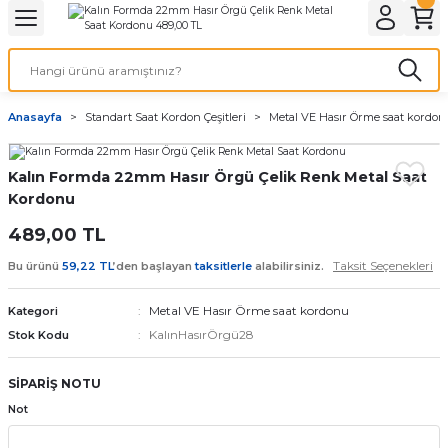
Geri Dön
Geri Dön
Geri Dön
Geri Dön
A & ELEKTİRİK
li ve Cihaz Pilleri
etleri
at Kordon Çeşitleri
AYDINLATMA & ELEKTRİK
Anasayfa
Standart Saat Kordon Çeşitleri
Metal VE Hasır Örme saat kordo
 ELEKTRİK
İL ÇEŞİTLERİ
aat kordonları
AYDINLATMA
Kalın Formda 22mm Hasır Örgü Çelik Renk Metal Saat
LERİ
İL ÇEŞİTLERİ
t Kordonları
BİLGİSAYAR
Kordonu
ESUARLARI
 PİL ÇEŞİTLERİ
aat Kordonu
OFİS MALZEMELERİ
489,00 TL
Taksit Seçenekleri
Bu ürünü
59,22 TL
’den başlayan
taksitlerle
alabilirsiniz.
 Örme saat kordonu
Metal VE Hasır Örme saat kordonu
Kategori
leri
ordonu
KalınHasırÖrgü28
Stok Kodu
i
i Saat Kordonları
SİPARİŞ NOTU
Not
eri