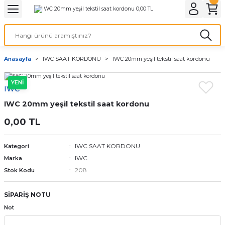
Geri Dön
Geri Dön
Geri Dön
Geri Dön
A & ELEKTİRİK
li ve Cihaz Pilleri
etleri
at Kordon Çeşitleri
AYDINLATMA & ELEKTRİK
Anasayfa
IWC SAAT KORDONU
IWC 20mm yeşil tekstil saat kordonu
 ELEKTRİK
İL ÇEŞİTLERİ
aat kordonları
AYDINLATMA
YENİ
IWC
LERİ
İL ÇEŞİTLERİ
t Kordonları
BİLGİSAYAR
IWC 20mm yeşil tekstil saat kordonu
ESUARLARI
 PİL ÇEŞİTLERİ
aat Kordonu
OFİS MALZEMELERİ
0,00 TL
 Örme saat kordonu
IWC SAAT KORDONU
Kategori
IWC
Marka
leri
ordonu
208
Stok Kodu
i
i Saat Kordonları
SİPARİŞ NOTU
Not
eri