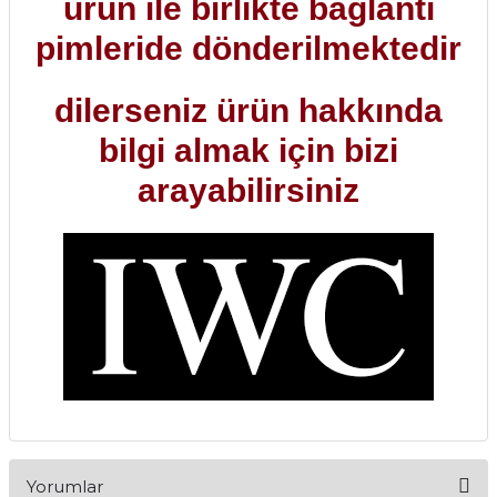
ürün ile birlikte bağlantı
pimleride dönderilmektedir
dilerseniz ürün hakkında
bilgi almak için bizi
arayabilirsiniz
Yorumlar