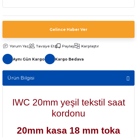
aat Pili
Gelince Haber Ver
Yorum Yaz
Tavsiye Et
Paylaş
Karşılaştır
Aynı Gün Kargo
Kargo Bedava
Ürün Bilgisi
IWC 20mm yeşil tekstil saat
kordonu
20mm kasa 18 mm toka