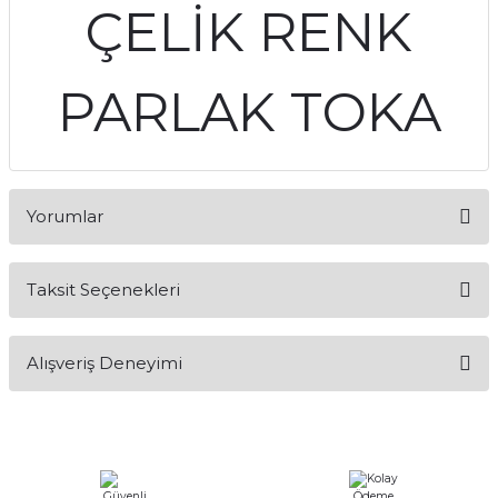
ÇELİK RENK
PARLAK TOKA
Yorumlar
Taksit Seçenekleri
Bu ürüne ilk yorumu siz yapın!
Alışveriş Deneyimi
Yorum Yaz
Alışveriş sürecim hızlı oldu hem
whatsaptan hemde site üstünden çok
yardımcı oldular hızlı ve keyifli bi
alışveriş oldu özellikle bekledigimden
iyi bir ürün geldi fiyatına göre mütiş