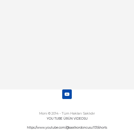
Merhaba bu saatin kırmızi olani var
mı
Abdulhamit Kalaycı | 13/06/2025
Deneyimini Paylaş
Diğer yorumları göster
Moni © 2014 - Tüm Hakları Saklıdır
YOU TUBE ÜRÜN VİDEOSU
https://www.youtube.com/@saatkordoncusu1131/shorts