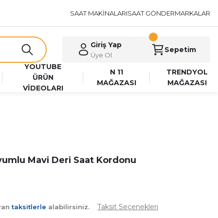
SAAT MAKİNALARI
SAAT GÖNDER
MARKALAR
Giriş Yap
Sepetim
Üye Ol
YOUTUBE
N 11
TRENDYOL
ÜRÜN
MAĞAZASI
MAĞAZASI
VİDEOLARI
 Uyumlu Mavi Deri Saat Kordonu
Taksit Seçenekleri
ayan
taksitlerle
alabilirsiniz.