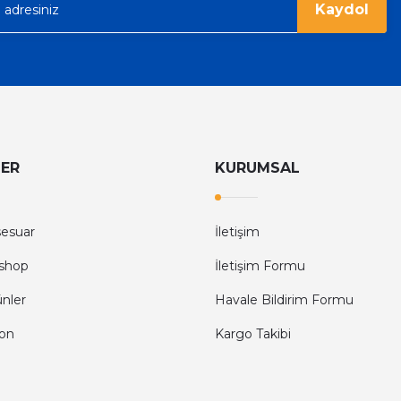
Kaydol
LER
KURUMSAL
sesuar
İletişim
shop
İletişim Formu
ünler
Havale Bildirim Formu
fon
Kargo Takibi