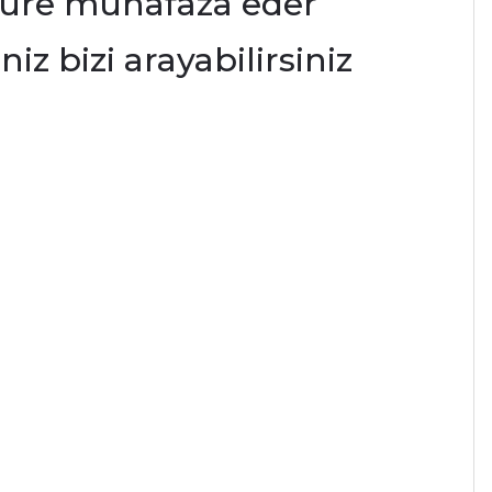
 süre muhafaza eder
z bizi arayabilirsiniz