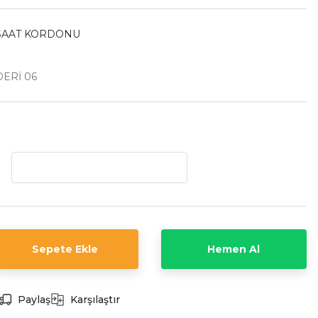
 SAAT KORDONU
DERİ 06
Sepete Ekle
Hemen Al
Paylaş
Karşılaştır