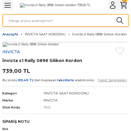
Geri Dön
Geri Dön
Geri Dön
Geri Dön
A & ELEKTİRİK
li ve Cihaz Pilleri
etleri
at Kordon Çeşitleri
AYDINLATMA & ELEKTRİK
Anasayfa
İNVİCTA SAAT KORDONU
İnvicta s1 Rally 0896 Silikon Kordon
 ELEKTRİK
İL ÇEŞİTLERİ
aat kordonları
AYDINLATMA
INViCTA
LERİ
İL ÇEŞİTLERİ
t Kordonları
BİLGİSAYAR
İnvicta s1 Rally 0896 Silikon Kordon
ESUARLARI
 PİL ÇEŞİTLERİ
aat Kordonu
OFİS MALZEMELERİ
739,00 TL
Taksit Seçenekleri
Bu ürünü
89,49 TL
’den başlayan
taksitlerle
alabilirsiniz.
 Örme saat kordonu
İNVİCTA SAAT KORDONU
Kategori
leri
ordonu
INViCTA
Marka
1545
Stok Kodu
i
i Saat Kordonları
SİPARİŞ NOTU
eri
Not