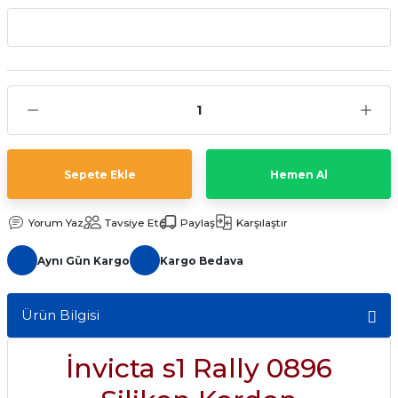
aat Pili
Sepete Ekle
Hemen Al
Yorum Yaz
Tavsiye Et
Paylaş
Karşılaştır
Aynı Gün Kargo
Kargo Bedava
Ürün Bilgisi
İnvicta s1 Rally 0896