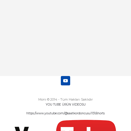
Abdulhamit Kalaycı | 13/06/2025
Deneyimini Paylaş
Diğer yorumları göster
Moni © 2014 - Tüm Hakları Saklıdır
YOU TUBE ÜRÜN VİDEOSU
https://www.youtube.com/@saatkordoncusu1131/shorts