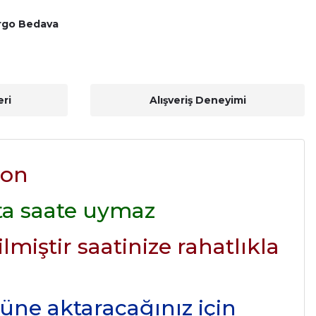
rgo Bedava
ri
Alışveriş Deneyimi
don
ta saate uymaz
lmiştir saatinize rahatlıkla
üne aktaracağınız için