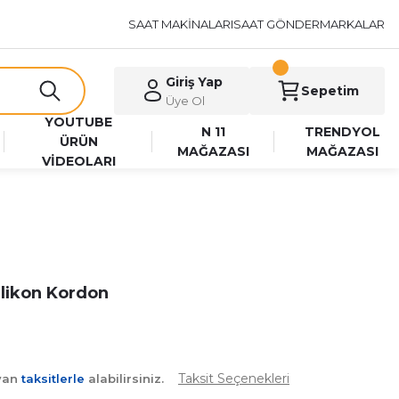
SAAT MAKİNALARI
SAAT GÖNDER
MARKALAR
Giriş Yap
Sepetim
Üye Ol
YOUTUBE
N 11
TRENDYOL
ÜRÜN
MAĞAZASI
MAĞAZASI
VİDEOLARI
Silikon Kordon
Taksit Seçenekleri
ayan
taksitlerle
alabilirsiniz.