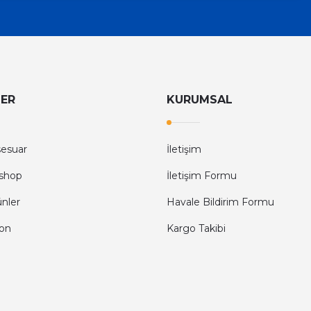
LER
KURUMSAL
sesuar
İletişim
shop
İletişim Formu
ünler
Havale Bildirim Formu
fon
Kargo Takibi