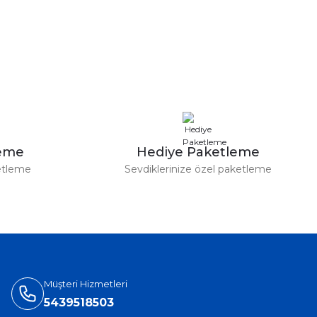
leme
Hediye Paketleme
etleme
Sevdiklerinize özel paketleme
Müşteri Hizmetleri
5439518503