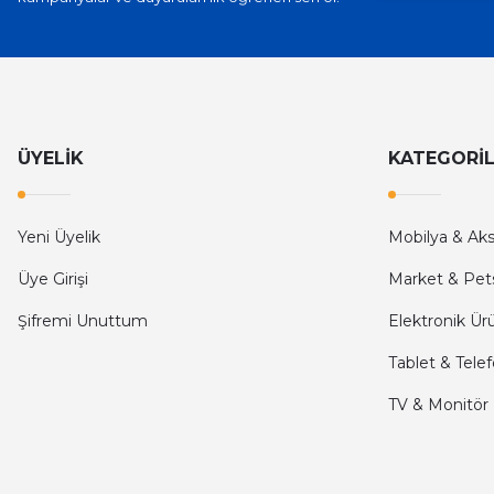
İlk defa alışveriş yaptım ve gayet memnun kaldım
Ali Bilge Ertan | 11/09/2025
Hızlı ve güvenilir.
ÜYELİK
KATEGORİ
Onur Kerem Öztürk | 28/07/2025
kargo hızlı
Yeni Üyelik
Mobilya & Ak
mehmet yıldız | 19/06/2025
Üye Girişi
Market & Pet
Şifremi Unuttum
Elektronik Ür
seiko astron kordon 7x52
Tablet & Tele
Kamil Uğur | 15/06/2025
TV & Monitör
Merhaba bu saatin kırmızi olani var mı
Abdulhamit Kalaycı | 13/06/2025