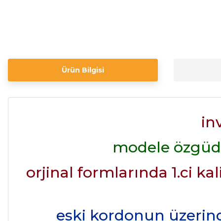
Ürün Bilgisi
in
modele özgüdü
orjinal formlarında 1.ci ka
eski kordonun üzerind