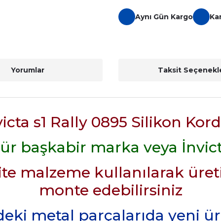
Aynı Gün Kargo
Ka
Yorumlar
Taksit Seçenekle
victa s1 Rally 0895 Silikon Kor
r başkabir marka veya İnvic
lite malzeme kullanılarak üreti
monte edebilirsiniz
eki metal parçalarıda yeni ür