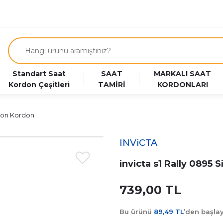
Standart Saat
SAAT
MARKALI SAAT
Kordon Çeşitleri
TAMİRİ
KORDONLARI
likon Kordon
INViCTA
invicta s1 Rally 0895 
739,00 TL
Bu ürünü
89,49 TL
’den başl