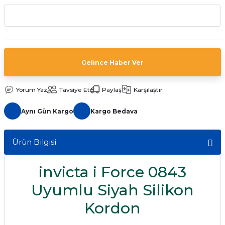
aat Pili
Gelince Haber Ver
Yorum Yaz
Tavsiye Et
Paylaş
Karşılaştır
Aynı Gün Kargo
Kargo Bedava
Ürün Bilgisi
invicta i Force 0843
Uyumlu Siyah Silikon
Kordon