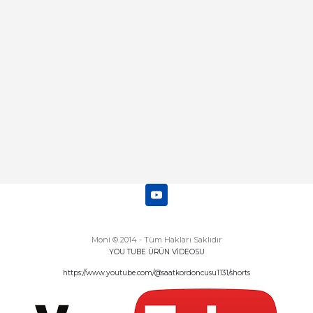
Abdulhamit Kalaycı | 13/06/2025
Deneyimini Paylaş
Diğer yorumları göster
Moni © 2014 - Tüm Hakları Saklıdır
YOU TUBE ÜRÜN VİDEOSU
https://www.youtube.com/@saatkordoncusu1131/shorts