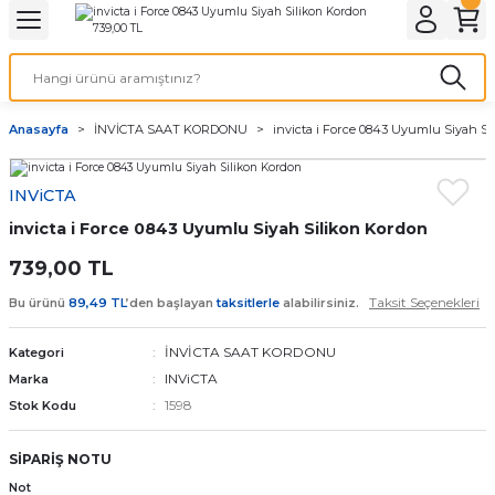
Geri Dön
Geri Dön
Geri Dön
Geri Dön
A & ELEKTİRİK
li ve Cihaz Pilleri
etleri
at Kordon Çeşitleri
AYDINLATMA & ELEKTRİK
Anasayfa
İNVİCTA SAAT KORDONU
invicta i Force 0843 Uyumlu Siyah Si
 ELEKTRİK
İL ÇEŞİTLERİ
aat kordonları
AYDINLATMA
INViCTA
LERİ
İL ÇEŞİTLERİ
t Kordonları
BİLGİSAYAR
invicta i Force 0843 Uyumlu Siyah Silikon Kordon
ESUARLARI
 PİL ÇEŞİTLERİ
aat Kordonu
OFİS MALZEMELERİ
739,00 TL
Taksit Seçenekleri
Bu ürünü
89,49 TL
’den başlayan
taksitlerle
alabilirsiniz.
 Örme saat kordonu
İNVİCTA SAAT KORDONU
Kategori
leri
ordonu
INViCTA
Marka
1598
Stok Kodu
i
i Saat Kordonları
SİPARİŞ NOTU
eri
Not