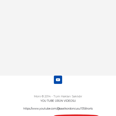
Abdulhamit Kalaycı | 13/06/2025
Deneyimini Paylaş
Diğer yorumları göster
Moni © 2014 - Tüm Hakları Saklıdır
YOU TUBE ÜRÜN VİDEOSU
https://www.youtube.com/@saatkordoncusu1131/shorts