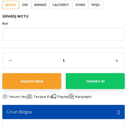
BEYAZ
GRİ
KIRMIZI
LACİVERT
SİYAH
YEŞİL
aat Pili
SİPARİŞ NOTU
Not
Sepete Ekle
Hemen Al
Yorum Yaz
Tavsiye Et
Paylaş
Karşılaştır
Ürün Bilgisi