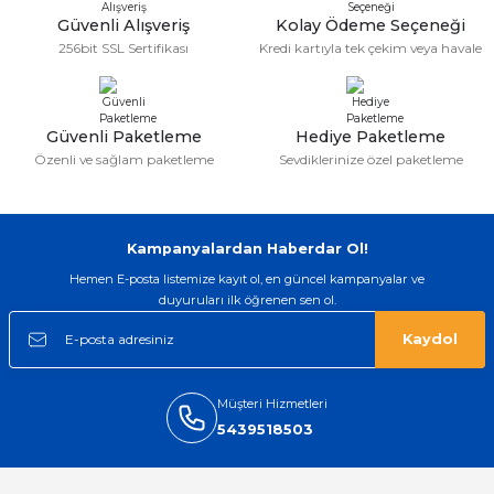
Güvenli Alışveriş
Kolay Ödeme Seçeneği
gerçekten çok kaliteil ürün geldi bu
256bit SSL Sertifikası
Kredi kartıyla tek çekim veya havale
kordonu normal dışardan bir saatciye
taktırsam işciliği ile birlikte enaz 2,k
isterlerdi alacak arkadaşlar ölçülerini
doğru belirleyip kaliteyi sorun
etmesin
Güvenli Paketleme
Hediye Paketleme
İsmail yılmaz | 15/05/2026
Özenli ve sağlam paketleme
Sevdiklerinize özel paketleme
Swatch yos Model saatime aldim
arayip teyit aldiktan sonra yolladılar
saatimede tam oldu
Kampanyalardan Haberdar Ol!
Mehmet Kenan | 18/02/2026
Hemen E-posta listemize kayıt ol, en güncel kampanyalar ve
duyuruları ilk öğrenen sen ol.
Sipariş verdikten 2 gün sonra ulaştı.
Oldukça kaliteli ve şık bir görünümü
Kaydol
var. Çok rahat ve hafif. Bileğimi hiç
rahatsız etmiyor ve tam oturdu.
Dayanıklılığı zaman içinde belli
olacak...
Müşteri Hizmetleri
5439518503
Sinan Tatlicioglu | 30/01/2026
Hızlı kargo, iyi iletişim