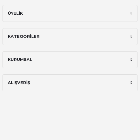
E... A... | 11/11/2025
ÜYELİK
İlk defa alışveriş yaptım ve gayet
memnun kaldım
KATEGORİLER
Ali Bilge Ertan | 11/09/2025
Hızlı ve güvenilir.
KURUMSAL
Onur Kerem Öztürk | 28/07/2025
kargo hızlı
ALIŞVERİŞ
mehmet yıldız | 19/06/2025
seiko astron kordon 7x52
Kamil Uğur | 15/06/2025
Merhaba bu saatin kırmızi olani var
mı