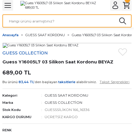
Geri Dön
Geri Dön
Geri Dön
Geri Dön
A & ELEKTİRİK
li ve Cihaz Pilleri
etleri
at Kordon Çeşitleri
AYDINLATMA & ELEKTRİK
Anasayfa
GUESS SAAT KORDONU
Guess Y16005L7 03 Silikon Saat Kordo
 ELEKTRİK
İL ÇEŞİTLERİ
aat kordonları
AYDINLATMA
GUESS COLLECTİON
LERİ
İL ÇEŞİTLERİ
t Kordonları
BİLGİSAYAR
Guess Y16005L7 03 Silikon Saat Kordonu BEYAZ
ESUARLARI
 PİL ÇEŞİTLERİ
aat Kordonu
OFİS MALZEMELERİ
689,00 TL
Taksit Seçenekleri
Bu ürünü
83,44 TL
’den başlayan
taksitlerle
alabilirsiniz.
 Örme saat kordonu
GUESS SAAT KORDONU
Kategori
leri
ordonu
GUESS COLLECTİON
Marka
GUESSSİLİKON 166_16336
Stok Kodu
i
i Saat Kordonları
ÜCRETSİZ KARGO
KARGO DURUMU
eri
RENK