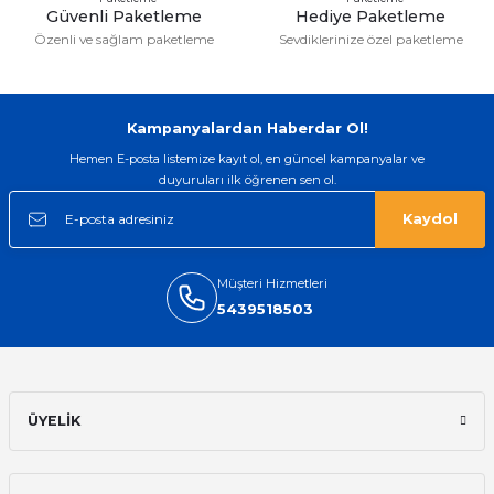
Güvenli Paketleme
Hediye Paketleme
İsmail yılmaz | 15/05/2026
Özenli ve sağlam paketleme
Sevdiklerinize özel paketleme
Swatch yos Model saatime aldim
arayip teyit aldiktan sonra yolladılar
saatimede tam oldu
Kampanyalardan Haberdar Ol!
Mehmet Kenan | 18/02/2026
Hemen E-posta listemize kayıt ol, en güncel kampanyalar ve
duyuruları ilk öğrenen sen ol.
Sipariş verdikten 2 gün sonra ulaştı.
Oldukça kaliteli ve şık bir görünümü
Kaydol
var. Çok rahat ve hafif. Bileğimi hiç
rahatsız etmiyor ve tam oturdu.
Dayanıklılığı zaman içinde belli
olacak...
Müşteri Hizmetleri
5439518503
Sinan Tatlicioglu | 30/01/2026
Hızlı kargo, iyi iletişim
E... A... | 11/11/2025
ÜYELİK
İlk defa alışveriş yaptım ve gayet
memnun kaldım