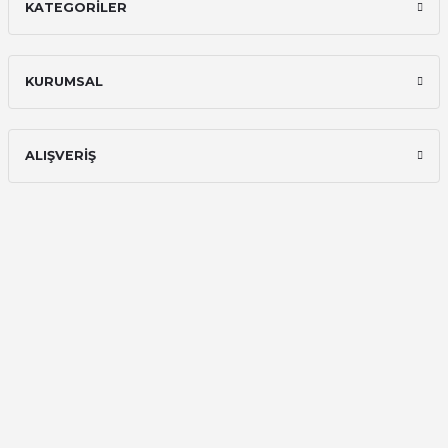
KATEGORİLER
Ali Bilge Ertan | 11/09/2025
Hızlı ve güvenilir.
KURUMSAL
Onur Kerem Öztürk | 28/07/2025
kargo hızlı
ALIŞVERİŞ
mehmet yıldız | 19/06/2025
seiko astron kordon 7x52
Kamil Uğur | 15/06/2025
Merhaba bu saatin kırmızi olani var
mı
Abdulhamit Kalaycı | 13/06/2025
Deneyimini Paylaş
Diğer yorumları göster