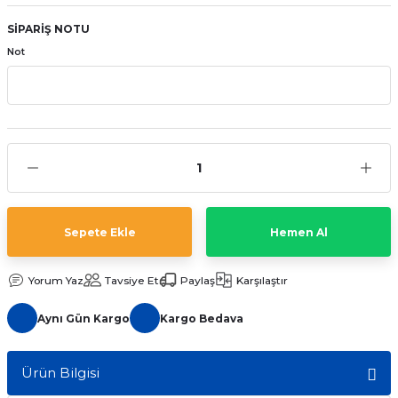
aat Pili
SİPARİŞ NOTU
Not
Sepete Ekle
Hemen Al
Yorum Yaz
Tavsiye Et
Paylaş
Karşılaştır
Aynı Gün Kargo
Kargo Bedava
Ürün Bilgisi