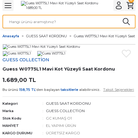
Geri Dön
Geri Dön
Geri Dön
Geri Dön
A & ELEKTİRİK
li ve Cihaz Pilleri
etleri
at Kordon Çeşitleri
AYDINLATMA & ELEKTRİK
Anasayfa
GUESS SAAT KORDONU
Guess W0775L1 Mavi Kot Yüzeyli Saat
 ELEKTRİK
İL ÇEŞİTLERİ
aat kordonları
AYDINLATMA
LERİ
İL ÇEŞİTLERİ
t Kordonları
BİLGİSAYAR
GUESS COLLECTİON
Guess W0775L1 Mavi Kot Yüzeyli Saat Kordonu
ESUARLARI
 PİL ÇEŞİTLERİ
aat Kordonu
OFİS MALZEMELERİ
1.689,00 TL
 Örme saat kordonu
Taksit Seçenekleri
Bu ürünü
158,75 TL
’den başlayan
taksitlerle
alabilirsiniz.
leri
ordonu
GUESS SAAT KORDONU
Kategori
GUESS COLLECTİON
Marka
i
i Saat Kordonları
GC KUMAŞ O1
Stok Kodu
EL YAPIMI ÜRÜN
MAHİYET
eri
ÜCRETSİZ KARGO
KARGO DURUMU