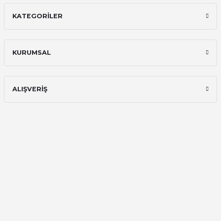
KATEGORİLER
İlk defa alışveriş yaptım ve gayet
memnun kaldım
Ali Bilge Ertan | 11/09/2025
KURUMSAL
Hızlı ve güvenilir.
Onur Kerem Öztürk | 28/07/2025
ALIŞVERİŞ
kargo hızlı
mehmet yıldız | 19/06/2025
seiko astron kordon 7x52
Kamil Uğur | 15/06/2025
Merhaba bu saatin kırmızi olani var
mı
Abdulhamit Kalaycı | 13/06/2025