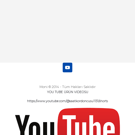
Deneyimini Paylaş
Diğer yorumları göster
Moni © 2014 - Tüm Hakları Saklıdır
YOU TUBE ÜRÜN VİDEOSU
https://www.youtube.com/@saatkordoncusu1131/shorts