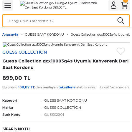
Geri Dön
Geri Dön
Geri Dön
Geri Dön
A & ELEKTİRİK
li ve Cihaz Pilleri
etleri
at Kordon Çeşitleri
AYDINLATMA & ELEKTRİK
Anasayfa
GUESS SAAT KORDONU
Guess Collection gcx10003g4s Uyumlu
 ELEKTRİK
İL ÇEŞİTLERİ
aat kordonları
AYDINLATMA
GUESS COLLECTİON
LERİ
İL ÇEŞİTLERİ
t Kordonları
BİLGİSAYAR
Guess Collection gcx10003g4s Uyumlu Kahverenk Deri
ESUARLARI
 PİL ÇEŞİTLERİ
aat Kordonu
OFİS MALZEMELERİ
Saat Kordonu
899,00 TL
 Örme saat kordonu
Taksit Seçenekleri
Bu ürünü
108,87 TL
’den başlayan
taksitlerle
alabilirsiniz.
leri
ordonu
GUESS SAAT KORDONU
Kategori
GUESS COLLECTİON
Marka
i
i Saat Kordonları
GUESS2201
Stok Kodu
eri
SİPARİŞ NOTU