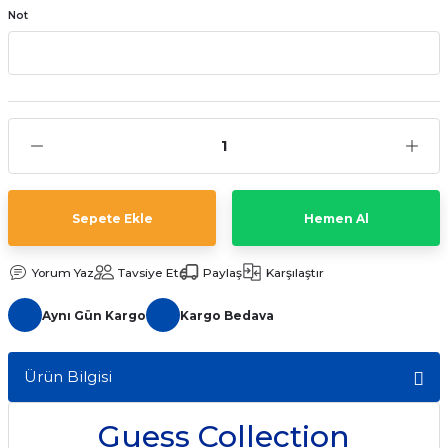
Not
aat Pili
Sepete Ekle
Hemen Al
Yorum Yaz
Tavsiye Et
Paylaş
Karşılaştır
Aynı Gün Kargo
Kargo Bedava
Ürün Bilgisi
Guess Collection