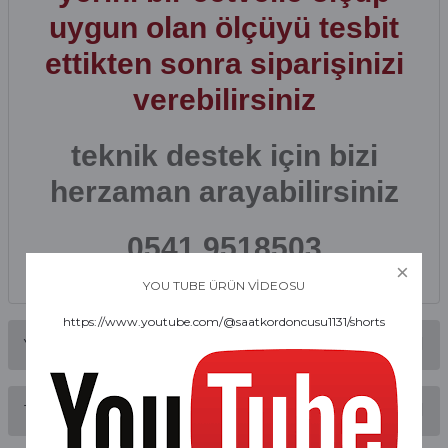
uygun olan ölçüyü tesbit
ettikten sonra
siparişinizi
verebilirsiniz
teknik destek için bizi
herzaman arayabilirsiniz
0541 9518503
YOU TUBE ÜRÜN VİDEOSU
https://www.youtube.com/@saatkordoncusu1131/shorts
Yorumlar
Taksit Seçenekleri
Bu ürüne ilk yorumu siz yapın!