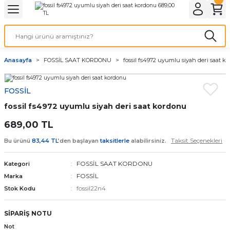
Geri Dön
Geri Dön
Geri Dön
Geri Dön
A & ELEKTİRİK
li ve Cihaz Pilleri
etleri
at Kordon Çeşitleri
AYDINLATMA & ELEKTRİK
Anasayfa
FOSSİL SAAT KORDONU
fossil fs4972 uyumlu siyah deri saat k
 ELEKTRİK
İL ÇEŞİTLERİ
aat kordonları
AYDINLATMA
FOSSİL
LERİ
İL ÇEŞİTLERİ
t Kordonları
BİLGİSAYAR
fossil fs4972 uyumlu siyah deri saat kordonu
ESUARLARI
 PİL ÇEŞİTLERİ
aat Kordonu
OFİS MALZEMELERİ
689,00 TL
Taksit Seçenekleri
Bu ürünü
83,44 TL
’den başlayan
taksitlerle
alabilirsiniz.
 Örme saat kordonu
FOSSİL SAAT KORDONU
Kategori
leri
ordonu
FOSSİL
Marka
fossil22n4
Stok Kodu
i
i Saat Kordonları
SİPARİŞ NOTU
eri
Not