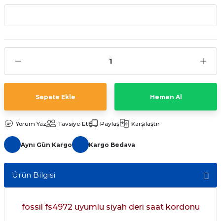
aat Pili
Sepete Ekle
Hemen Al
Yorum Yaz
Tavsiye Et
Paylaş
Karşılaştır
Aynı Gün Kargo
Kargo Bedava
Ürün Bilgisi
fossil fs4972 uyumlu siyah deri saat kordonu