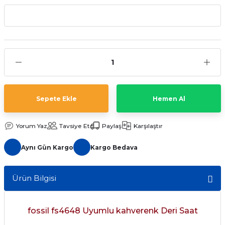
aat Pili
Sepete Ekle
Hemen Al
Yorum Yaz
Tavsiye Et
Paylaş
Karşılaştır
Aynı Gün Kargo
Kargo Bedava
Ürün Bilgisi
fossil fs4648 Uyumlu kahverenk Deri Saat