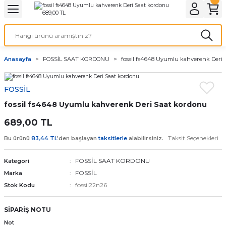
Geri Dön
Geri Dön
Geri Dön
Geri Dön
A & ELEKTİRİK
li ve Cihaz Pilleri
etleri
at Kordon Çeşitleri
AYDINLATMA & ELEKTRİK
Anasayfa
FOSSİL SAAT KORDONU
fossil fs4648 Uyumlu kahverenk Deri 
 ELEKTRİK
İL ÇEŞİTLERİ
aat kordonları
AYDINLATMA
FOSSİL
LERİ
İL ÇEŞİTLERİ
t Kordonları
BİLGİSAYAR
fossil fs4648 Uyumlu kahverenk Deri Saat kordonu
ESUARLARI
 PİL ÇEŞİTLERİ
aat Kordonu
OFİS MALZEMELERİ
689,00 TL
Taksit Seçenekleri
Bu ürünü
83,44 TL
’den başlayan
taksitlerle
alabilirsiniz.
 Örme saat kordonu
FOSSİL SAAT KORDONU
Kategori
leri
ordonu
FOSSİL
Marka
fossil22n26
Stok Kodu
i
i Saat Kordonları
SİPARİŞ NOTU
eri
Not