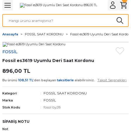
Geri Dön
Geri Dön
Geri Dön
Geri Dön
A & ELEKTİRİK
li ve Cihaz Pilleri
etleri
at Kordon Çeşitleri
AYDINLATMA & ELEKTRİK
Anasayfa
FOSSİL SAAT KORDONU
Fossil es3619 Uyumlu Deri Saat Kordo
 ELEKTRİK
İL ÇEŞİTLERİ
aat kordonları
AYDINLATMA
FOSSİL
LERİ
İL ÇEŞİTLERİ
t Kordonları
BİLGİSAYAR
Fossil es3619 Uyumlu Deri Saat Kordonu
ESUARLARI
 PİL ÇEŞİTLERİ
aat Kordonu
OFİS MALZEMELERİ
896,00 TL
Taksit Seçenekleri
Bu ürünü
108,51 TL
’den başlayan
taksitlerle
alabilirsiniz.
 Örme saat kordonu
FOSSİL SAAT KORDONU
Kategori
leri
ordonu
FOSSİL
Marka
fossil by28
Stok Kodu
i
i Saat Kordonları
SİPARİŞ NOTU
eri
Not