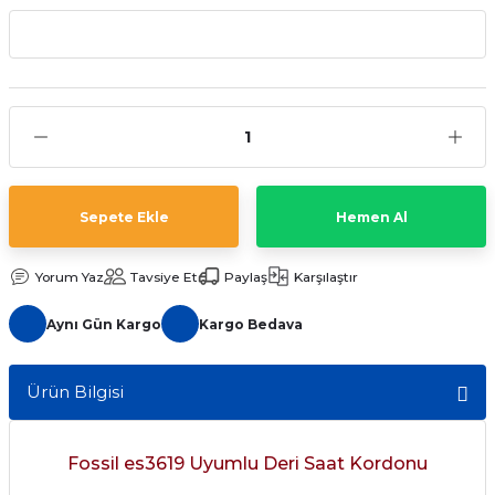
aat Pili
Sepete Ekle
Hemen Al
Yorum Yaz
Tavsiye Et
Paylaş
Karşılaştır
Aynı Gün Kargo
Kargo Bedava
Ürün Bilgisi
Fossil es3619 Uyumlu Deri Saat Kordonu