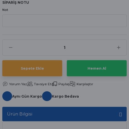
SİPARİŞ NOTU
aat Pili
Not
Sepete Ekle
Hemen Al
Yorum Yaz
Tavsiye Et
Paylaş
Karşılaştır
Aynı Gün Kargo
Kargo Bedava
Ürün Bilgisi