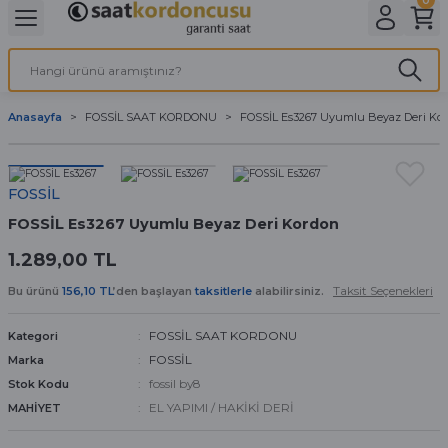
Geri Dön
Geri Dön
Geri Dön
Geri Dön
A & ELEKTİRİK
li ve Cihaz Pilleri
etleri
at Kordon Çeşitleri
AYDINLATMA & ELEKTRİK
Anasayfa
FOSSİL SAAT KORDONU
FOSSİL Es3267 Uyumlu Beyaz Deri Ko
 ELEKTRİK
İL ÇEŞİTLERİ
aat kordonları
AYDINLATMA
LERİ
İL ÇEŞİTLERİ
t Kordonları
BİLGİSAYAR
FOSSİL
FOSSİL Es3267 Uyumlu Beyaz Deri Kordon
ESUARLARI
 PİL ÇEŞİTLERİ
aat Kordonu
OFİS MALZEMELERİ
1.289,00 TL
 Örme saat kordonu
Taksit Seçenekleri
Bu ürünü
156,10 TL
’den başlayan
taksitlerle
alabilirsiniz.
leri
ordonu
FOSSİL SAAT KORDONU
Kategori
FOSSİL
Marka
i
i Saat Kordonları
fossil by8
Stok Kodu
EL YAPIMI / HAKİKİ DERİ
MAHİYET
eri