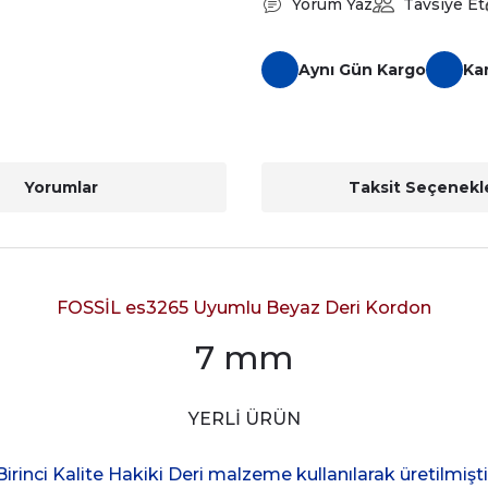
Yorum Yaz
Tavsiye Et
Aynı Gün Kargo
Ka
Yorumlar
Taksit Seçenekle
FOSSİL es3265 Uyumlu Beyaz Deri Kordon
7 mm
YERLİ ÜRÜN
Birinci Kalite Hakiki Deri malzeme kullanılarak üretilmişti