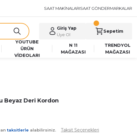
SAAT MAKİNALARI
SAAT GÖNDER
MARKALAR
Giriş Yap
Sepetim
Üye Ol
YOUTUBE
N 11
TRENDYOL
ÜRÜN
MAĞAZASI
MAĞAZASI
VİDEOLARI
u Beyaz Deri Kordon
Taksit Seçenekleri
yan
taksitlerle
alabilirsiniz.