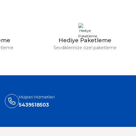
leme
Hediye Paketleme
etleme
Sevdiklerinize özel paketleme
Müşteri Hizmetleri
5439518503