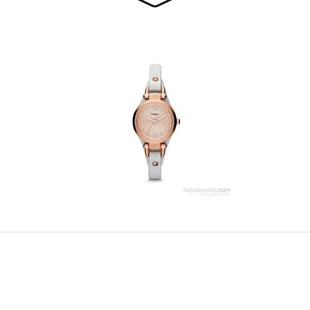
rdımcı oldular hızlı ve keyifli bi
tiş kaliteli
Bu ürüne ilk yorumu siz yapın!