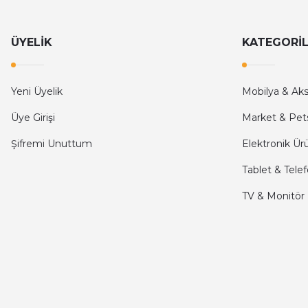
Hızlı ve güvenilir.
ÜYELİK
KATEGORİ
Onur Kerem Öztürk | 28/07/2025
kargo hızlı
Yeni Üyelik
Mobilya & Ak
mehmet yıldız | 19/06/2025
Üye Girişi
Market & Pet
Şifremi Unuttum
Elektronik Ür
seiko astron kordon 7x52
Tablet & Tele
Kamil Uğur | 15/06/2025
TV & Monitör
Merhaba bu saatin kırmızi olani var mı
Abdulhamit Kalaycı | 13/06/2025
Deneyimini Paylaş