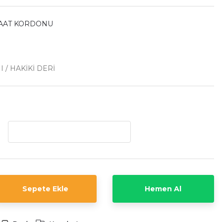
SAAT KORDONU
I / HAKİKİ DERİ
Sepete Ekle
Hemen Al