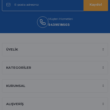
Sipariş verdikten 2 gün sonra ulaştı.
Oldukça kaliteli ve şık bir görünümü
Kaydol
var. Çok rahat ve hafif. Bileğimi hiç
rahatsız etmiyor ve tam oturdu.
Dayanıklılığı zaman içinde belli
olacak...
Müşteri Hizmetleri
5439518503
Sinan Tatlicioglu | 30/01/2026
Hızlı kargo, iyi iletişim
E... A... | 11/11/2025
ÜYELİK
İlk defa alışveriş yaptım ve gayet
memnun kaldım
KATEGORİLER
Ali Bilge Ertan | 11/09/2025
Hızlı ve güvenilir.
KURUMSAL
Onur Kerem Öztürk | 28/07/2025
kargo hızlı
ALIŞVERİŞ
mehmet yıldız | 19/06/2025