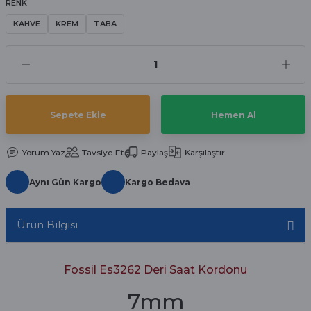
RENK
aat Pili
KAHVE
KREM
TABA
Sepete Ekle
Hemen Al
Yorum Yaz
Tavsiye Et
Paylaş
Karşılaştır
Aynı Gün Kargo
Kargo Bedava
Ürün Bilgisi
Fossil Es3262 Deri Saat Kordonu
7mm