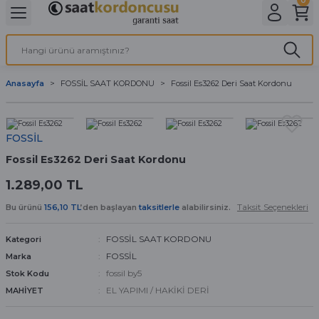
Geri Dön
Geri Dön
Geri Dön
Geri Dön
A & ELEKTİRİK
li ve Cihaz Pilleri
etleri
at Kordon Çeşitleri
AYDINLATMA & ELEKTRİK
Anasayfa
FOSSİL SAAT KORDONU
Fossil Es3262 Deri Saat Kordonu
 ELEKTRİK
İL ÇEŞİTLERİ
aat kordonları
AYDINLATMA
LERİ
İL ÇEŞİTLERİ
t Kordonları
BİLGİSAYAR
FOSSİL
Fossil Es3262 Deri Saat Kordonu
ESUARLARI
 PİL ÇEŞİTLERİ
aat Kordonu
OFİS MALZEMELERİ
1.289,00 TL
 Örme saat kordonu
Taksit Seçenekleri
Bu ürünü
156,10 TL
’den başlayan
taksitlerle
alabilirsiniz.
leri
ordonu
FOSSİL SAAT KORDONU
Kategori
FOSSİL
Marka
i
i Saat Kordonları
fossil by5
Stok Kodu
EL YAPIMI / HAKİKİ DERİ
MAHİYET
eri