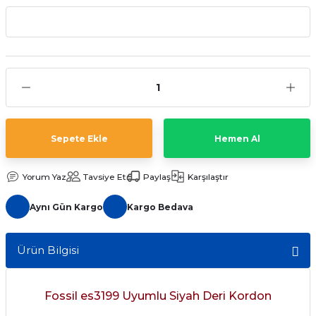
aat Pili
Sepete Ekle
Hemen Al
Yorum Yaz
Tavsiye Et
Paylaş
Karşılaştır
Aynı Gün Kargo
Kargo Bedava
Ürün Bilgisi
Fossil es3199 Uyumlu Siyah Deri Kordon