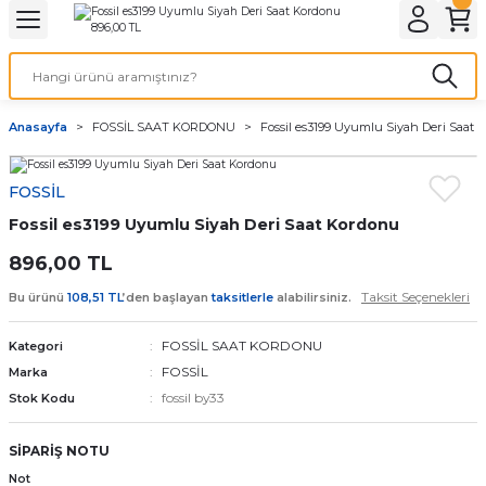
Geri Dön
Geri Dön
Geri Dön
Geri Dön
A & ELEKTİRİK
li ve Cihaz Pilleri
etleri
at Kordon Çeşitleri
AYDINLATMA & ELEKTRİK
Anasayfa
FOSSİL SAAT KORDONU
Fossil es3199 Uyumlu Siyah Deri Saat
 ELEKTRİK
İL ÇEŞİTLERİ
aat kordonları
AYDINLATMA
FOSSİL
LERİ
İL ÇEŞİTLERİ
t Kordonları
BİLGİSAYAR
Fossil es3199 Uyumlu Siyah Deri Saat Kordonu
ESUARLARI
 PİL ÇEŞİTLERİ
aat Kordonu
OFİS MALZEMELERİ
896,00 TL
Taksit Seçenekleri
Bu ürünü
108,51 TL
’den başlayan
taksitlerle
alabilirsiniz.
 Örme saat kordonu
FOSSİL SAAT KORDONU
Kategori
leri
ordonu
FOSSİL
Marka
fossil by33
Stok Kodu
i
i Saat Kordonları
SİPARİŞ NOTU
eri
Not