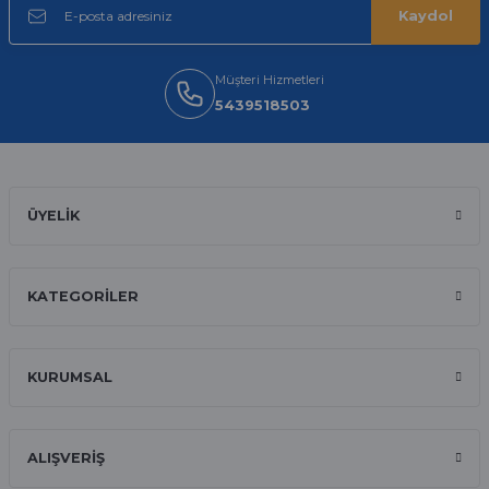
Oldukça kaliteli ve şık bir görünümü
Kaydol
var. Çok rahat ve hafif. Bileğimi hiç
rahatsız etmiyor ve tam oturdu.
Dayanıklılığı zaman içinde belli
olacak...
Müşteri Hizmetleri
5439518503
Sinan Tatlicioglu | 30/01/2026
Hızlı kargo, iyi iletişim
E... A... | 11/11/2025
ÜYELİK
İlk defa alışveriş yaptım ve gayet
memnun kaldım
KATEGORİLER
Ali Bilge Ertan | 11/09/2025
Hızlı ve güvenilir.
KURUMSAL
Onur Kerem Öztürk | 28/07/2025
kargo hızlı
ALIŞVERİŞ
mehmet yıldız | 19/06/2025