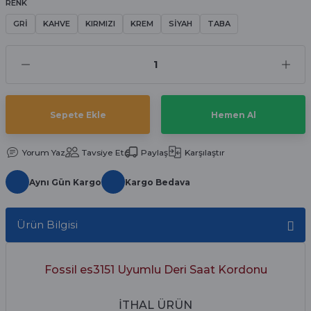
RENK
aat Pili
GRİ
KAHVE
KIRMIZI
KREM
SİYAH
TABA
Sepete Ekle
Hemen Al
Yorum Yaz
Tavsiye Et
Paylaş
Karşılaştır
Aynı Gün Kargo
Kargo Bedava
Ürün Bilgisi
Fossil es3151 Uyumlu Deri Saat Kordonu
İTHAL ÜRÜN