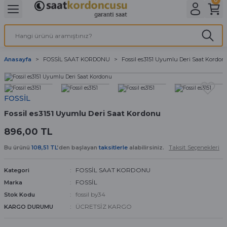
Geri Dön
Geri Dön
Geri Dön
Geri Dön
A & ELEKTİRİK
li ve Cihaz Pilleri
etleri
at Kordon Çeşitleri
AYDINLATMA & ELEKTRİK
Anasayfa
FOSSİL SAAT KORDONU
Fossil es3151 Uyumlu Deri Saat Kordon
 ELEKTRİK
İL ÇEŞİTLERİ
aat kordonları
AYDINLATMA
LERİ
İL ÇEŞİTLERİ
t Kordonları
BİLGİSAYAR
FOSSİL
Fossil es3151 Uyumlu Deri Saat Kordonu
ESUARLARI
 PİL ÇEŞİTLERİ
aat Kordonu
OFİS MALZEMELERİ
896,00 TL
 Örme saat kordonu
Taksit Seçenekleri
Bu ürünü
108,51 TL
’den başlayan
taksitlerle
alabilirsiniz.
leri
ordonu
FOSSİL SAAT KORDONU
Kategori
FOSSİL
Marka
i
i Saat Kordonları
fossil by34
Stok Kodu
ÜCRETSİZ KARGO
KARGO DURUMU
eri