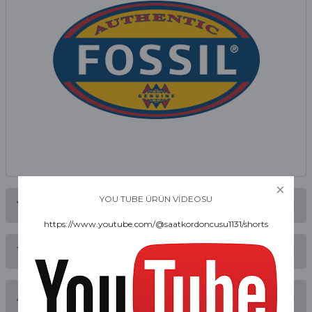
YOU TUBE ÜRÜN VİDEOSU
Yorumlar
https://www.youtube.com/@saatkordoncusu1131/shorts
Taksit Seçenekleri
Bu ürüne ilk yorumu siz yapın!
Alışveriş Deneyimi
Yorum Yaz