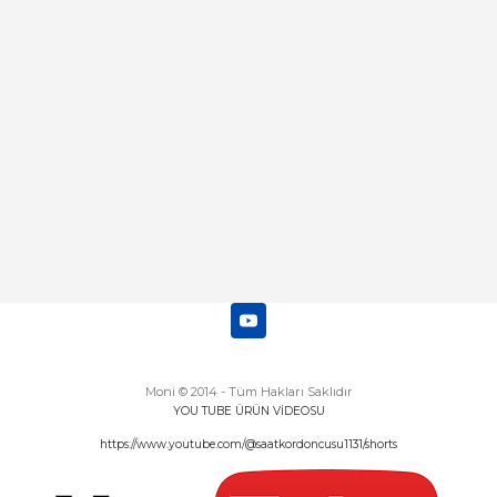
mı
Abdulhamit Kalaycı | 13/06/2025
Deneyimini Paylaş
Diğer yorumları göster
Moni © 2014 - Tüm Hakları Saklıdır
YOU TUBE ÜRÜN VİDEOSU
https://www.youtube.com/@saatkordoncusu1131/shorts