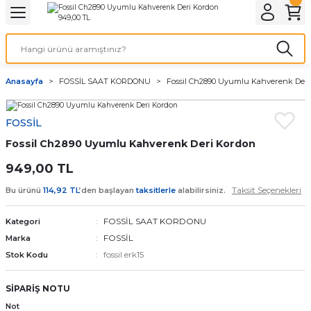
Geri Dön
Geri Dön
Geri Dön
Geri Dön
A & ELEKTİRİK
li ve Cihaz Pilleri
etleri
at Kordon Çeşitleri
AYDINLATMA & ELEKTRİK
Anasayfa
FOSSİL SAAT KORDONU
Fossil Ch2890 Uyumlu Kahverenk Der
 ELEKTRİK
İL ÇEŞİTLERİ
aat kordonları
AYDINLATMA
FOSSİL
LERİ
İL ÇEŞİTLERİ
t Kordonları
BİLGİSAYAR
Fossil Ch2890 Uyumlu Kahverenk Deri Kordon
ESUARLARI
 PİL ÇEŞİTLERİ
aat Kordonu
OFİS MALZEMELERİ
949,00 TL
Taksit Seçenekleri
Bu ürünü
114,92 TL
’den başlayan
taksitlerle
alabilirsiniz.
 Örme saat kordonu
FOSSİL SAAT KORDONU
Kategori
leri
ordonu
FOSSİL
Marka
fossil erk15
Stok Kodu
i
i Saat Kordonları
SİPARİŞ NOTU
eri
Not