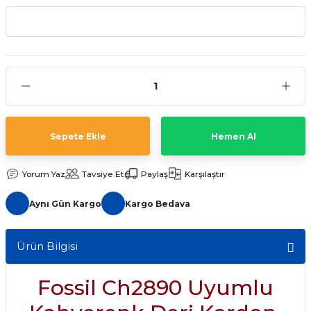
aat Pili
Sepete Ekle
Hemen Al
Yorum Yaz
Tavsiye Et
Paylaş
Karşılaştır
Aynı Gün Kargo
Kargo Bedava
Ürün Bilgisi
Fossil Ch2890 Uyumlu