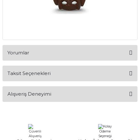
Yorumlar
Taksit Seçenekleri
Bu ürüne ilk yorumu siz yapın!
Alışveriş Deneyimi
Yorum Yaz
Alışveriş sürecim hızlı oldu hem
whatsaptan hemde site üstünden çok
yardımcı oldular hızlı ve keyifli bi
alışveriş oldu özellikle bekledigimden
iyi bir ürün geldi fiyatına göre mütiş
kaliteli