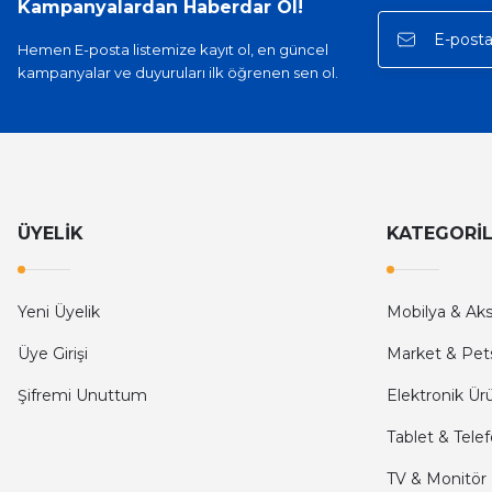
Kampanyalardan Haberdar Ol!
E... A... | 11/11/2025
Hemen E-posta listemize kayıt ol, en güncel
kampanyalar ve duyuruları ilk öğrenen sen ol.
İlk defa alışveriş yaptım ve gayet memnun kaldım
Ali Bilge Ertan | 11/09/2025
Hızlı ve güvenilir.
Onur Kerem Öztürk | 28/07/2025
ÜYELİK
KATEGORİ
kargo hızlı
Yeni Üyelik
Mobilya & Ak
mehmet yıldız | 19/06/2025
Üye Girişi
Market & Pet
seiko astron kordon 7x52
Şifremi Unuttum
Elektronik Ür
Kamil Uğur | 15/06/2025
Tablet & Tele
Merhaba bu saatin kırmızi olani var mı
TV & Monitör