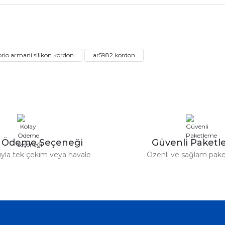
rdımcı oldular hızlı ve keyifli bi
tiş kaliteli
Bu ürüne ilk yorumu siz yapın!
io armani silikon kordon
ar5982 kordon
Yorum Yaz
e taktırsam işciliği ile birlikte enaz
un etmesin
r saatimede tam oldu
y Ödeme Seçeneği
Güvenli Paket
tıyla tek çekim veya havale
Özenli ve sağlam pak
ümü var. Çok rahat ve hafif. Bileğimi
acak...