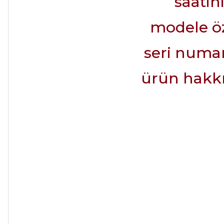
saatin
modele öz
seri numara
ürün hakkın