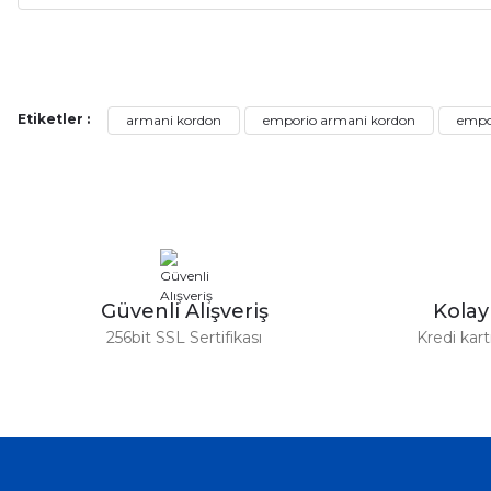
Alışveriş sürecim hızlı oldu hem whatsaptan hemde site üstünden çok ya
alışveriş oldu özellikle bekledigimden iyi bir ürün geldi fiyatına göre mü
Serdar Keskin | 19/05/2026
Etiketler :
armani kordon
emporio armani kordon
empor
gerçekten çok kaliteil ürün geldi bu kordonu normal dışardan bir saatciy
2,k isterlerdi alacak arkadaşlar ölçülerini doğru belirleyip kaliteyi sor
İsmail yılmaz | 15/05/2026
Swatch yos Model saatime aldim arayip teyit aldiktan sonra yolladıla
Güvenli Alışveriş
Kola
Mehmet Kenan | 18/02/2026
256bit SSL Sertifikası
Kredi kar
Sipariş verdikten 2 gün sonra ulaştı. Oldukça kaliteli ve şık bir görün
hiç rahatsız etmiyor ve tam oturdu. Dayanıklılığı zaman içinde belli ol
Sinan Tatlicioglu | 30/01/2026
Hızlı kargo, iyi iletişim