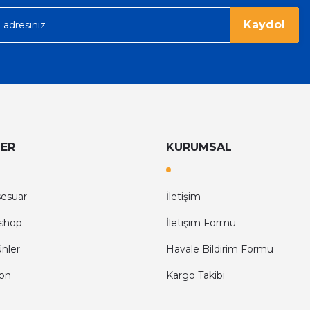
Kaydol
LER
KURUMSAL
sesuar
İletişim
shop
İletişim Formu
ünler
Havale Bildirim Formu
fon
Kargo Takibi