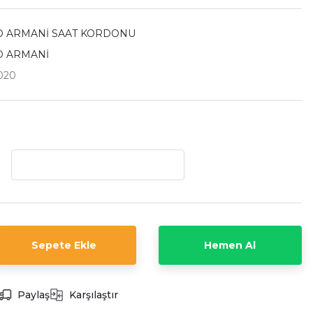
 ARMANİ SAAT KORDONU
O ARMANİ
020
Sepete Ekle
Hemen Al
Paylaş
Karşılaştır