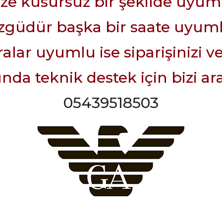
ize kusursuz bir şekilde uyum
güdür başka bir saate uyuml
lar uyumlu ise siparişinizi ve
da teknik destek için bizi ara
05439518503