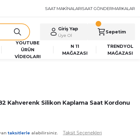
SAAT MAKİNALARI
SAAT GÖNDER
MARKALAR
Giriş Yap
Sepetim
Üye Ol
YOUTUBE
N 11
TRENDYOL
ÜRÜN
MAĞAZASI
MAĞAZASI
VİDEOLARI
2 Kahverenk Silikon Kaplama Saat Kordonu
Taksit Seçenekleri
ayan
taksitlerle
alabilirsiniz.