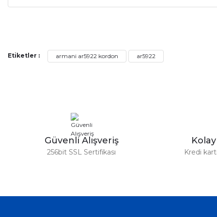
Alışveriş sürecim hızlı oldu hem whatsaptan hemde site üstünden çok ya
alışveriş oldu özellikle bekledigimden iyi bir ürün geldi fiyatına göre mü
Serdar Keskin | 19/05/2026
Etiketler :
armani ar5922 kordon
ar5922
gerçekten çok kaliteil ürün geldi bu kordonu normal dışardan bir saatciy
2,k isterlerdi alacak arkadaşlar ölçülerini doğru belirleyip kaliteyi sor
İsmail yılmaz | 15/05/2026
Swatch yos Model saatime aldim arayip teyit aldiktan sonra yolladıla
Güvenli Alışveriş
Kola
Mehmet Kenan | 18/02/2026
256bit SSL Sertifikası
Kredi kar
Sipariş verdikten 2 gün sonra ulaştı. Oldukça kaliteli ve şık bir görün
hiç rahatsız etmiyor ve tam oturdu. Dayanıklılığı zaman içinde belli ol
Sinan Tatlicioglu | 30/01/2026