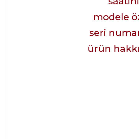
saatin
modele öz
seri numara
ürün hakkın