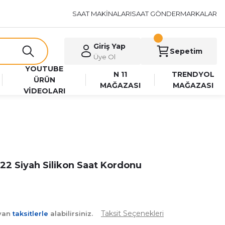
SAAT MAKİNALARI
SAAT GÖNDER
MARKALAR
Giriş Yap
Sepetim
Üye Ol
YOUTUBE
N 11
TRENDYOL
ÜRÜN
MAĞAZASI
MAĞAZASI
VİDEOLARI
2 Siyah Silikon Saat Kordonu
Taksit Seçenekleri
ayan
taksitlerle
alabilirsiniz.