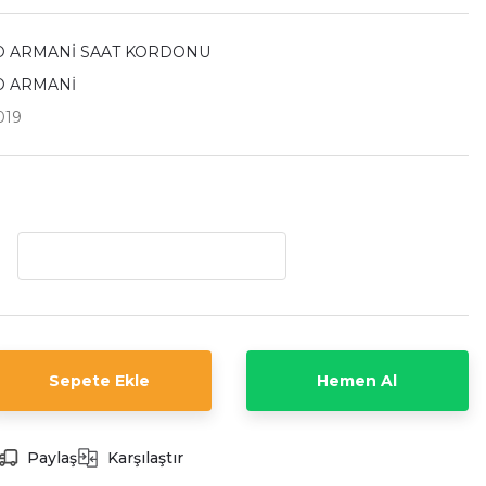
 ARMANİ SAAT KORDONU
O ARMANİ
019
Sepete Ekle
Hemen Al
Paylaş
Karşılaştır