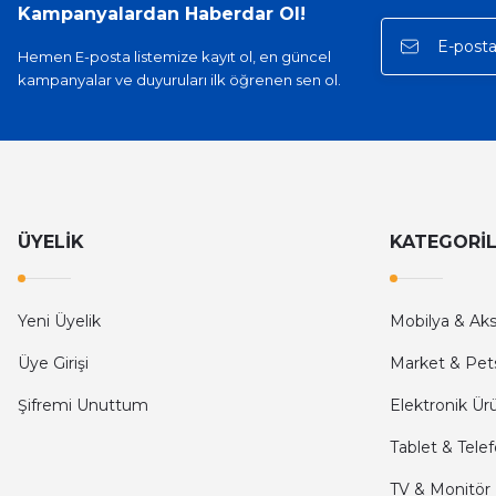
Hızlı kargo, iyi iletişim
Kampanyalardan Haberdar Ol!
E... A... | 11/11/2025
Hemen E-posta listemize kayıt ol, en güncel
kampanyalar ve duyuruları ilk öğrenen sen ol.
İlk defa alışveriş yaptım ve gayet memnun kaldım
Ali Bilge Ertan | 11/09/2025
Hızlı ve güvenilir.
Onur Kerem Öztürk | 28/07/2025
ÜYELİK
KATEGORİ
kargo hızlı
Yeni Üyelik
Mobilya & Ak
mehmet yıldız | 19/06/2025
Üye Girişi
Market & Pet
seiko astron kordon 7x52
Şifremi Unuttum
Elektronik Ür
Kamil Uğur | 15/06/2025
Tablet & Tele
Merhaba bu saatin kırmızi olani var mı
TV & Monitör