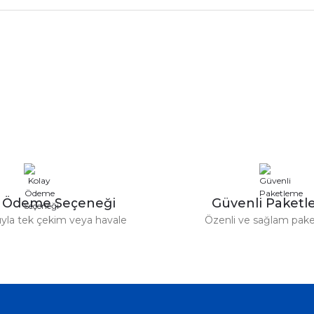
rdımcı oldular hızlı ve keyifli bi
tiş kaliteli
Bu ürüne ilk yorumu siz yapın!
Yorum Yaz
e taktırsam işciliği ile birlikte enaz
un etmesin
r saatimede tam oldu
y Ödeme Seçeneği
Güvenli Paket
tıyla tek çekim veya havale
Özenli ve sağlam pak
ümü var. Çok rahat ve hafif. Bileğimi
acak...