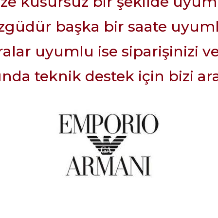
ize kusursuz bir şekilde uyum
güdür başka bir saate uyuml
lar uyumlu ise siparişinizi ve
da teknik destek için bizi ara