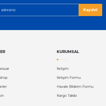
Kaydol
LER
KURUMSAL
sesuar
İletişim
shop
İletişim Formu
ünler
Havale Bildirim Formu
fon
Kargo Takibi