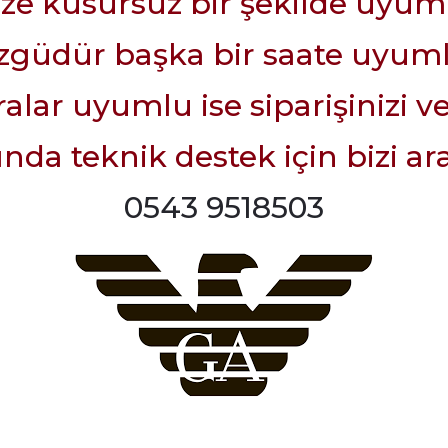
ize kusursuz bir şekilde uyum
güdür başka bir saate uyuml
lar uyumlu ise siparişinizi ve
da teknik destek için bizi ara
0543 9518503