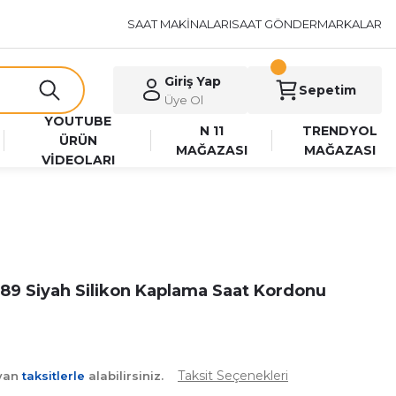
SAAT MAKİNALARI
SAAT GÖNDER
MARKALAR
Giriş Yap
Sepetim
Üye Ol
YOUTUBE
N 11
TRENDYOL
ÜRÜN
MAĞAZASI
MAĞAZASI
VİDEOLARI
9 Siyah Silikon Kaplama Saat Kordonu
Taksit Seçenekleri
ayan
taksitlerle
alabilirsiniz.