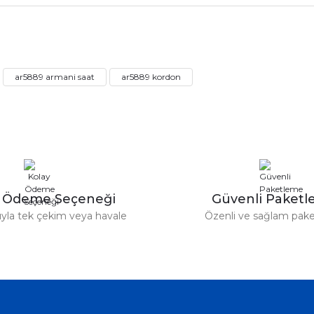
rdımcı oldular hızlı ve keyifli bi
tiş kaliteli
Bu ürüne ilk yorumu siz yapın!
ar5889 armani saat
ar5889 kordon
Yorum Yaz
e taktırsam işciliği ile birlikte enaz
un etmesin
r saatimede tam oldu
y Ödeme Seçeneği
Güvenli Paket
tıyla tek çekim veya havale
Özenli ve sağlam pak
ümü var. Çok rahat ve hafif. Bileğimi
acak...