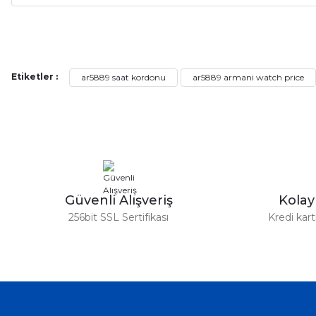
Alışveriş sürecim hızlı oldu hem whatsaptan hemde site üstünden çok ya
alışveriş oldu özellikle bekledigimden iyi bir ürün geldi fiyatına göre mü
Serdar Keskin | 19/05/2026
Etiketler :
ar5889 saat kordonu
ar5889 armani watch price
gerçekten çok kaliteil ürün geldi bu kordonu normal dışardan bir saatciy
2,k isterlerdi alacak arkadaşlar ölçülerini doğru belirleyip kaliteyi sor
İsmail yılmaz | 15/05/2026
Swatch yos Model saatime aldim arayip teyit aldiktan sonra yolladıla
Güvenli Alışveriş
Kola
Mehmet Kenan | 18/02/2026
256bit SSL Sertifikası
Kredi kar
Sipariş verdikten 2 gün sonra ulaştı. Oldukça kaliteli ve şık bir görün
hiç rahatsız etmiyor ve tam oturdu. Dayanıklılığı zaman içinde belli ol
Sinan Tatlicioglu | 30/01/2026
Hızlı kargo, iyi iletişim