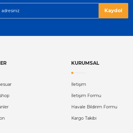
Kaydol
LER
KURUMSAL
sesuar
İletişim
shop
İletişim Formu
ünler
Havale Bildirim Formu
fon
Kargo Takibi