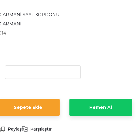
 ARMANİ SAAT KORDONU
O ARMANİ
014
Sepete Ekle
Hemen Al
Paylaş
Karşılaştır