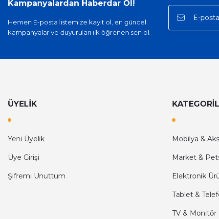
Kampanyalardan Haberdar Ol!
E... A... | 11/11/2025
Hemen E-posta listemize kayıt ol, en güncel
kampanyalar ve duyuruları ilk öğrenen sen ol.
İlk defa alışveriş yaptım ve gayet memnun kaldım
Ali Bilge Ertan | 11/09/2025
Hızlı ve güvenilir.
Onur Kerem Öztürk | 28/07/2025
ÜYELİK
KATEGORİ
kargo hızlı
Yeni Üyelik
Mobilya & Ak
mehmet yıldız | 19/06/2025
Üye Girişi
Market & Pet
seiko astron kordon 7x52
Şifremi Unuttum
Elektronik Ür
Kamil Uğur | 15/06/2025
Tablet & Tele
Merhaba bu saatin kırmızi olani var mı
TV & Monitör