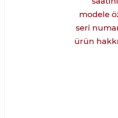
saatin
modele öz
seri numara
ürün hakkın