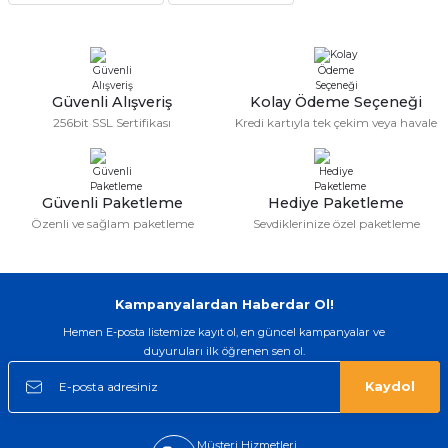
iyi bir ürün geldi fiyatına göre mütiş
kaliteli
Serdar Keskin | 19/05/2026
Güvenli Alışveriş
Kolay Ödeme Seçeneği
gerçekten çok kaliteil ürün geldi bu
256bit SSL Sertifikası
Kredi kartıyla tek çekim veya havale
kordonu normal dışardan bir saatciye
taktırsam işciliği ile birlikte enaz 2,k
isterlerdi alacak arkadaşlar ölçülerini
doğru belirleyip kaliteyi sorun
etmesin
Güvenli Paketleme
Hediye Paketleme
İsmail yılmaz | 15/05/2026
Özenli ve sağlam paketleme
Sevdiklerinize özel paketleme
Swatch yos Model saatime aldim
arayip teyit aldiktan sonra yolladılar
saatimede tam oldu
Kampanyalardan Haberdar Ol!
Mehmet Kenan | 18/02/2026
Hemen E-posta listemize kayıt ol, en güncel kampanyalar ve
duyuruları ilk öğrenen sen ol.
Sipariş verdikten 2 gün sonra ulaştı.
Oldukça kaliteli ve şık bir görünümü
Kaydol
var. Çok rahat ve hafif. Bileğimi hiç
rahatsız etmiyor ve tam oturdu.
Dayanıklılığı zaman içinde belli
olacak...
Müşteri Hizmetleri