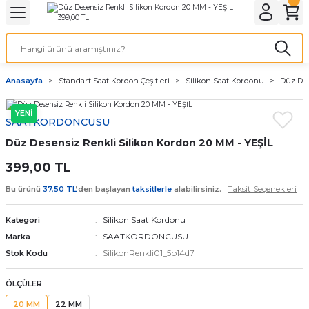
Geri Dön
Geri Dön
Geri Dön
Geri Dön
A & ELEKTİRİK
li ve Cihaz Pilleri
etleri
at Kordon Çeşitleri
AYDINLATMA & ELEKTRİK
Anasayfa
Standart Saat Kordon Çeşitleri
Silikon Saat Kordonu
Düz Des
 ELEKTRİK
İL ÇEŞİTLERİ
aat kordonları
AYDINLATMA
YENİ
SAATKORDONCUSU
LERİ
İL ÇEŞİTLERİ
t Kordonları
BİLGİSAYAR
Düz Desensiz Renkli Silikon Kordon 20 MM - YEŞİL
ESUARLARI
 PİL ÇEŞİTLERİ
aat Kordonu
OFİS MALZEMELERİ
399,00 TL
Taksit Seçenekleri
Bu ürünü
37,50 TL
’den başlayan
taksitlerle
alabilirsiniz.
 Örme saat kordonu
Silikon Saat Kordonu
Kategori
leri
ordonu
SAATKORDONCUSU
Marka
SilikonRenkli01_5b14d7
Stok Kodu
i
i Saat Kordonları
ÖLÇÜLER
eri
20 MM
22 MM