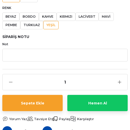
aat Pili
RENK
BEYAZ
BORDO
KAHVE
KIRMIZI
LACİVERT
MAVİ
PEMBE
TURKUAZ
YEŞİL
SİPARİŞ NOTU
Not
Sepete Ekle
Hemen Al
Yorum Yaz
Tavsiye Et
Paylaş
Karşılaştır