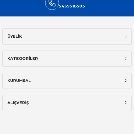
5439518503
Sinan Tatlicioglu | 30/01/2026
Hızlı kargo, iyi iletişim
E... A... | 11/11/2025
ÜYELİK
İlk defa alışveriş yaptım ve gayet
memnun kaldım
KATEGORİLER
Ali Bilge Ertan | 11/09/2025
Hızlı ve güvenilir.
KURUMSAL
Onur Kerem Öztürk | 28/07/2025
kargo hızlı
ALIŞVERİŞ
mehmet yıldız | 19/06/2025
seiko astron kordon 7x52
Kamil Uğur | 15/06/2025