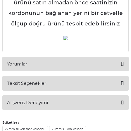
ürünü
satın almadan önce saatinizin
kordonunun bağlanan yerini bir cetvelle
ölçüp doğru ürünü tesbit edebilirsiniz
Yorumlar
Taksit Seçenekleri
Bu ürüne ilk yorumu siz yapın!
Alışveriş Deneyimi
Yorum Yaz
Alışveriş sürecim hızlı oldu hem
whatsaptan hemde site üstünden çok
Etiketler :
yardımcı oldular hızlı ve keyifli bi
22mm silikon saat kordonu
22mm silikon kordon
alışveriş oldu özellikle bekledigimden