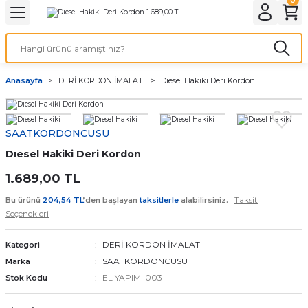
Geri Dön
Geri Dön
Geri Dön
Geri Dön
A & ELEKTİRİK
li ve Cihaz Pilleri
etleri
at Kordon Çeşitleri
AYDINLATMA & ELEKTRİK
Anasayfa
DERİ KORDON İMALATI
Dıesel Hakiki Deri Kordon
 ELEKTRİK
İL ÇEŞİTLERİ
aat kordonları
AYDINLATMA
LERİ
İL ÇEŞİTLERİ
t Kordonları
BİLGİSAYAR
SAATKORDONCUSU
Dıesel Hakiki Deri Kordon
ESUARLARI
 PİL ÇEŞİTLERİ
aat Kordonu
OFİS MALZEMELERİ
1.689,00 TL
 Örme saat kordonu
Taksit
Bu ürünü
204,54 TL
’den başlayan
taksitlerle
alabilirsiniz.
Seçenekleri
leri
ordonu
DERİ KORDON İMALATI
Kategori
i
i Saat Kordonları
SAATKORDONCUSU
Marka
EL YAPIMI 003
Stok Kodu
eri