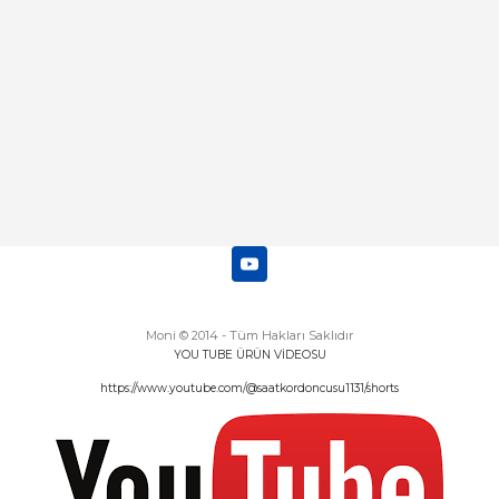
Deneyimini Paylaş
Diğer yorumları göster
Moni © 2014 - Tüm Hakları Saklıdır
YOU TUBE ÜRÜN VİDEOSU
https://www.youtube.com/@saatkordoncusu1131/shorts