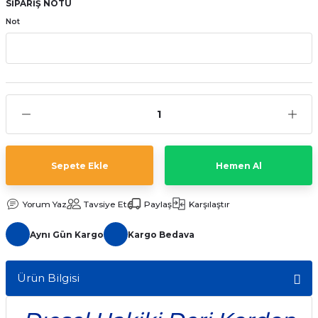
SİPARİŞ NOTU
aat Pili
Not
Sepete Ekle
Hemen Al
Yorum Yaz
Tavsiye Et
Paylaş
Karşılaştır
Aynı Gün Kargo
Kargo Bedava
Ürün Bilgisi