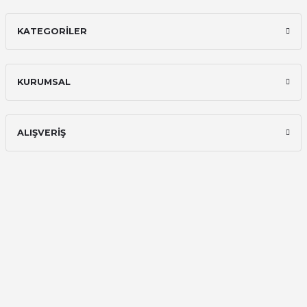
E... A... | 11/11/2025
KATEGORİLER
İlk defa alışveriş yaptım ve gayet
memnun kaldım
Ali Bilge Ertan | 11/09/2025
KURUMSAL
Hızlı ve güvenilir.
Onur Kerem Öztürk | 28/07/2025
ALIŞVERİŞ
kargo hızlı
mehmet yıldız | 19/06/2025
seiko astron kordon 7x52
Kamil Uğur | 15/06/2025
Merhaba bu saatin kırmızi olani var
mı
Abdulhamit Kalaycı | 13/06/2025