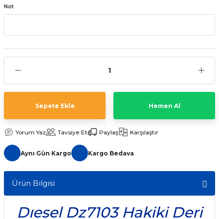
Not
aat Pili
Sepete Ekle
Hemen Al
Yorum Yaz
Tavsiye Et
Paylaş
Karşılaştır
Aynı Gün Kargo
Kargo Bedava
Ürün Bilgisi
Dıesel Dz7103 Hakiki Deri