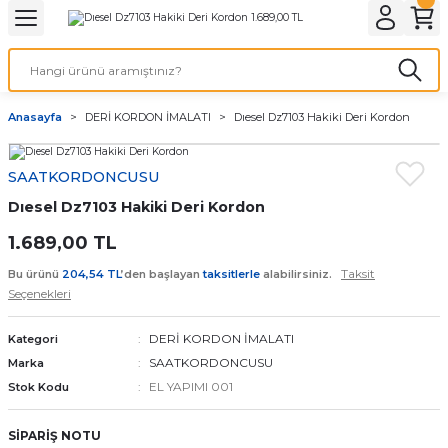
Geri Dön
Geri Dön
Geri Dön
Geri Dön
A & ELEKTİRİK
li ve Cihaz Pilleri
etleri
at Kordon Çeşitleri
AYDINLATMA & ELEKTRİK
Anasayfa
DERİ KORDON İMALATI
Dıesel Dz7103 Hakiki Deri Kordon
 ELEKTRİK
İL ÇEŞİTLERİ
aat kordonları
AYDINLATMA
SAATKORDONCUSU
LERİ
İL ÇEŞİTLERİ
t Kordonları
BİLGİSAYAR
Dıesel Dz7103 Hakiki Deri Kordon
ESUARLARI
 PİL ÇEŞİTLERİ
aat Kordonu
OFİS MALZEMELERİ
1.689,00 TL
Taksit
Bu ürünü
204,54 TL
’den başlayan
taksitlerle
alabilirsiniz.
 Örme saat kordonu
Seçenekleri
leri
ordonu
DERİ KORDON İMALATI
Kategori
SAATKORDONCUSU
Marka
i
i Saat Kordonları
EL YAPIMI 001
Stok Kodu
eri
SİPARİŞ NOTU