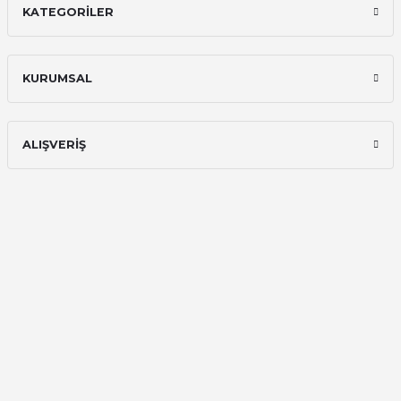
KATEGORİLER
İlk defa alışveriş yaptım ve gayet
memnun kaldım
Ali Bilge Ertan | 11/09/2025
KURUMSAL
Hızlı ve güvenilir.
Onur Kerem Öztürk | 28/07/2025
ALIŞVERİŞ
kargo hızlı
mehmet yıldız | 19/06/2025
seiko astron kordon 7x52
Kamil Uğur | 15/06/2025
Merhaba bu saatin kırmızi olani var
mı
Abdulhamit Kalaycı | 13/06/2025