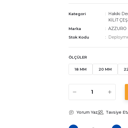
Hakiki Der
Kategori
KİLİT ÇEŞ
AZZURO
Marka
Deploymen
Stok Kodu
ÖLÇÜLER
18 MM
20 MM
2
Yorum Yaz
Tavsiye Et