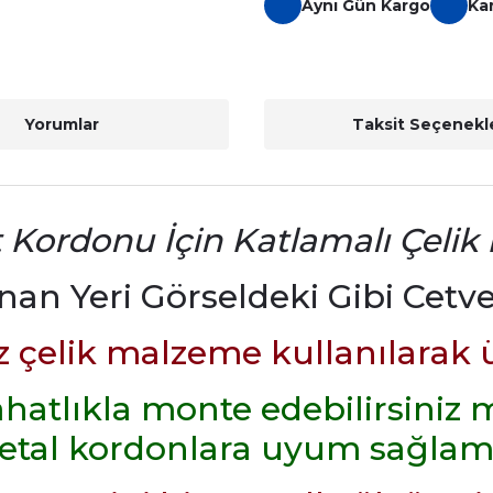
Aynı Gün Kargo
Ka
Yorumlar
Taksit Seçenekle
 Kordonu İçin Katlamalı Çelik 
nan Yeri Görseldeki Gibi Cetv
çelik malzeme kullanılarak ür
rahatlıkla monte edebilirsin
etal kordonlara uyum sağlam