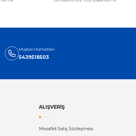
etleme
Sevdiklerinize özel paketleme
Müşteri Hizmetleri
5439518503
ALIŞVERİŞ
Mesafeli Satış Sözleşmesi