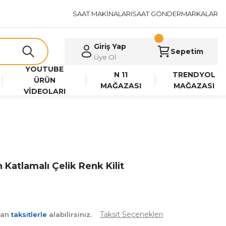
SAAT MAKİNALARI
SAAT GÖNDER
MARKALAR
Giriş Yap
Sepetim
Üye Ol
YOUTUBE
N 11
TRENDYOL
ÜRÜN
MAĞAZASI
MAĞAZASI
VİDEOLARI
 Katlamalı Çelik Renk Kilit
Taksit Seçenekleri
yan
taksitlerle
alabilirsiniz.