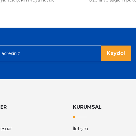
tıyla tek çekim veya havale
Özenli ve sağlam pak
ümü var. Çok rahat ve hafif. Bileğimi
acak...
Kaydol
LER
KURUMSAL
sesuar
İletişim