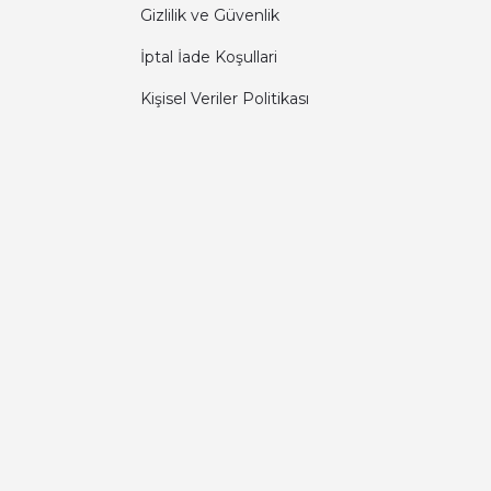
Gizlilik ve Güvenlik
İptal İade Koşullari
Kişisel Veriler Politikası
Diğer yorumları göster