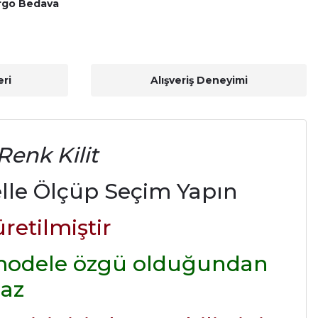
rgo Bedava
ri
Alışveriş Deneyimi
Renk Kilit
elle Ölçüp Seçim Yapın
etilmiştir
iz modele özgü olduğundan
az