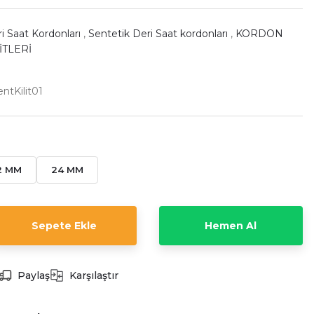
i Saat Kordonları
,
Sentetik Deri Saat kordonları
,
KORDON
İTLERİ
tKilit01
2 MM
24 MM
Sepete Ekle
Hemen Al
Paylaş
Karşılaştır