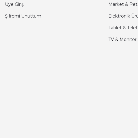
mehmet yıldız | 19/06/2025
Üye Girişi
Market & Pet
Şifremi Unuttum
Elektronik Ür
seiko astron kordon 7x52
Tablet & Tele
Kamil Uğur | 15/06/2025
TV & Monitör
Merhaba bu saatin kırmızi olani var mı
Abdulhamit Kalaycı | 13/06/2025
Deneyimini Paylaş