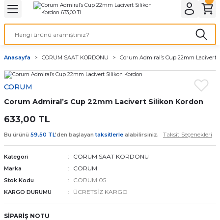
Geri Dön
Geri Dön
Geri Dön
Geri Dön
A & ELEKTİRİK
li ve Cihaz Pilleri
etleri
at Kordon Çeşitleri
AYDINLATMA & ELEKTRİK
Anasayfa
CORUM SAAT KORDONU
Corum Admiral’s Cup 22mm Lacivert 
 ELEKTRİK
İL ÇEŞİTLERİ
aat kordonları
AYDINLATMA
CORUM
LERİ
İL ÇEŞİTLERİ
t Kordonları
BİLGİSAYAR
Corum Admiral’s Cup 22mm Lacivert Silikon Kordon
ESUARLARI
 PİL ÇEŞİTLERİ
aat Kordonu
OFİS MALZEMELERİ
633,00 TL
Taksit Seçenekleri
Bu ürünü
59,50 TL
’den başlayan
taksitlerle
alabilirsiniz.
 Örme saat kordonu
CORUM SAAT KORDONU
Kategori
leri
ordonu
CORUM
Marka
CORUM 05
Stok Kodu
i
i Saat Kordonları
ÜCRETSİZ KARGO
KARGO DURUMU
eri
SİPARİŞ NOTU