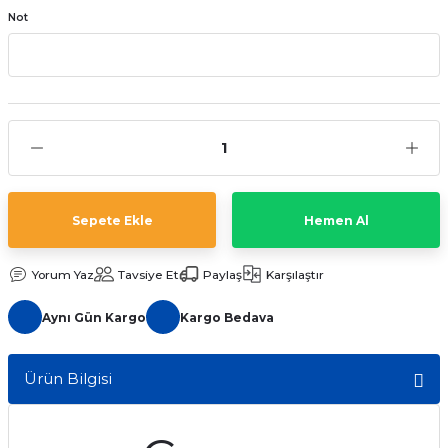
Not
aat Pili
Sepete Ekle
Hemen Al
Yorum Yaz
Tavsiye Et
Paylaş
Karşılaştır
Aynı Gün Kargo
Kargo Bedava
Ürün Bilgisi