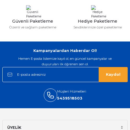
taktırsam işciliği ile birlikte enaz 2,k
isterlerdi alacak arkadaşlar ölçülerini
doğru belirleyip kaliteyi sorun
etmesin
Güvenli Paketleme
Hediye Paketleme
İsmail yılmaz | 15/05/2026
Özenli ve sağlam paketleme
Sevdiklerinize özel paketleme
Swatch yos Model saatime aldim
arayip teyit aldiktan sonra yolladılar
saatimede tam oldu
Kampanyalardan Haberdar Ol!
Mehmet Kenan | 18/02/2026
Hemen E-posta listemize kayıt ol, en güncel kampanyalar ve
duyuruları ilk öğrenen sen ol.
Sipariş verdikten 2 gün sonra ulaştı.
Oldukça kaliteli ve şık bir görünümü
Kaydol
var. Çok rahat ve hafif. Bileğimi hiç
rahatsız etmiyor ve tam oturdu.
Dayanıklılığı zaman içinde belli
olacak...
Müşteri Hizmetleri
5439518503
Sinan Tatlicioglu | 30/01/2026
Hızlı kargo, iyi iletişim
E... A... | 11/11/2025
ÜYELİK