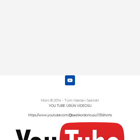
Deneyimini Paylaş
Diğer yorumları göster
Moni © 2014 - Tüm Hakları Saklıdır
YOU TUBE ÜRÜN VİDEOSU
https://www.youtube.com/@saatkordoncusu1131/shorts