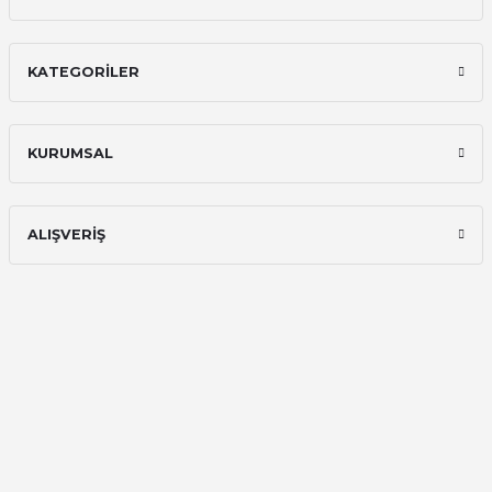
İlk defa alışveriş yaptım ve gayet
memnun kaldım
KATEGORİLER
Ali Bilge Ertan | 11/09/2025
Hızlı ve güvenilir.
KURUMSAL
Onur Kerem Öztürk | 28/07/2025
kargo hızlı
ALIŞVERİŞ
mehmet yıldız | 19/06/2025
seiko astron kordon 7x52
Kamil Uğur | 15/06/2025
Merhaba bu saatin kırmızi olani var
mı
Abdulhamit Kalaycı | 13/06/2025