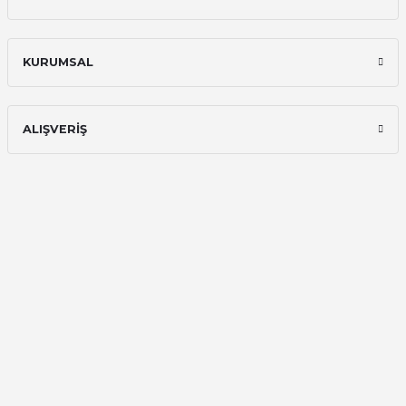
Hızlı ve güvenilir.
KURUMSAL
Onur Kerem Öztürk | 28/07/2025
kargo hızlı
ALIŞVERİŞ
mehmet yıldız | 19/06/2025
seiko astron kordon 7x52
Kamil Uğur | 15/06/2025
Merhaba bu saatin kırmızi olani var
mı
Abdulhamit Kalaycı | 13/06/2025
Deneyimini Paylaş
Diğer yorumları göster