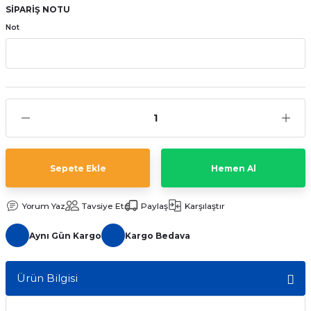
SİPARİŞ NOTU
aat Pili
Not
Sepete Ekle
Hemen Al
Yorum Yaz
Tavsiye Et
Paylaş
Karşılaştır
Aynı Gün Kargo
Kargo Bedava
Ürün Bilgisi