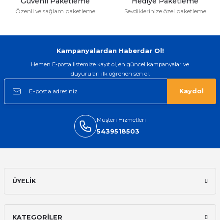
Güvenli Paketleme
Hediye Paketleme
İsmail yılmaz | 15/05/2026
Özenli ve sağlam paketleme
Sevdiklerinize özel paketleme
Swatch yos Model saatime aldim
arayip teyit aldiktan sonra yolladılar
saatimede tam oldu
Kampanyalardan Haberdar Ol!
Mehmet Kenan | 18/02/2026
Hemen E-posta listemize kayıt ol, en güncel kampanyalar ve
duyuruları ilk öğrenen sen ol.
Sipariş verdikten 2 gün sonra ulaştı.
Oldukça kaliteli ve şık bir görünümü
Kaydol
var. Çok rahat ve hafif. Bileğimi hiç
rahatsız etmiyor ve tam oturdu.
Dayanıklılığı zaman içinde belli
olacak...
Müşteri Hizmetleri
5439518503
Sinan Tatlicioglu | 30/01/2026
Hızlı kargo, iyi iletişim
E... A... | 11/11/2025
ÜYELİK
İlk defa alışveriş yaptım ve gayet
memnun kaldım
KATEGORİLER
Ali Bilge Ertan | 11/09/2025