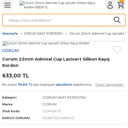
Geri Dön
Geri Dön
Geri Dön
Geri Dön
A & ELEKTİRİK
li ve Cihaz Pilleri
etleri
at Kordon Çeşitleri
AYDINLATMA & ELEKTRİK
Anasayfa
CORUM SAAT KORDONU
Corum 22mm Admiral Cup Lacivert Si
 ELEKTRİK
İL ÇEŞİTLERİ
aat kordonları
AYDINLATMA
CORUM
LERİ
İL ÇEŞİTLERİ
t Kordonları
BİLGİSAYAR
Corum 22mm Admiral Cup Lacivert Silikon Kayış
ESUARLARI
 PİL ÇEŞİTLERİ
aat Kordonu
OFİS MALZEMELERİ
Kordon
633,00 TL
 Örme saat kordonu
Taksit Seçenekleri
Bu ürünü
76,66 TL
’den başlayan
taksitlerle
alabilirsiniz.
leri
ordonu
CORUM SAAT KORDONU
Kategori
CORUM
Marka
i
i Saat Kordonları
CORUM 01
Stok Kodu
ÜCRETSİZ KARGO
KARGO DURUMU
eri