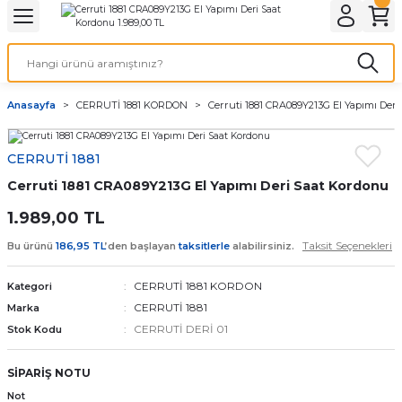
Geri Dön
Geri Dön
Geri Dön
Geri Dön
A & ELEKTİRİK
li ve Cihaz Pilleri
etleri
at Kordon Çeşitleri
AYDINLATMA & ELEKTRİK
Anasayfa
CERRUTİ 1881 KORDON
Cerruti 1881 CRA089Y213G El Yapımı Der
 ELEKTRİK
İL ÇEŞİTLERİ
aat kordonları
AYDINLATMA
CERRUTİ 1881
LERİ
İL ÇEŞİTLERİ
t Kordonları
BİLGİSAYAR
Cerruti 1881 CRA089Y213G El Yapımı Deri Saat Kordonu
ESUARLARI
 PİL ÇEŞİTLERİ
aat Kordonu
OFİS MALZEMELERİ
1.989,00 TL
Taksit Seçenekleri
Bu ürünü
186,95 TL
’den başlayan
taksitlerle
alabilirsiniz.
 Örme saat kordonu
CERRUTİ 1881 KORDON
Kategori
leri
ordonu
CERRUTİ 1881
Marka
CERRUTİ DERİ 01
Stok Kodu
i
i Saat Kordonları
SİPARİŞ NOTU
eri
Not