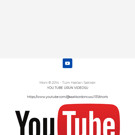
Deneyimini Paylaş
Diğer yorumları göster
Moni © 2014 - Tüm Hakları Saklıdır
YOU TUBE ÜRÜN VİDEOSU
https://www.youtube.com/@saatkordoncusu1131/shorts