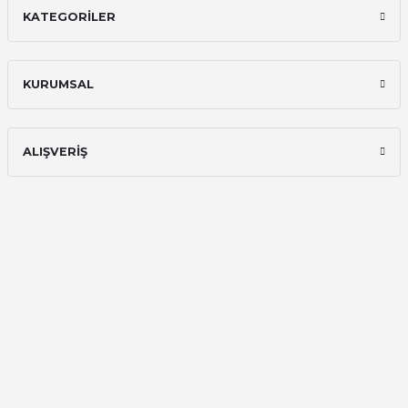
KATEGORİLER
İlk defa alışveriş yaptım ve gayet
memnun kaldım
Ali Bilge Ertan | 11/09/2025
KURUMSAL
Hızlı ve güvenilir.
Onur Kerem Öztürk | 28/07/2025
ALIŞVERİŞ
kargo hızlı
mehmet yıldız | 19/06/2025
seiko astron kordon 7x52
Kamil Uğur | 15/06/2025
Merhaba bu saatin kırmızi olani var
mı
Abdulhamit Kalaycı | 13/06/2025