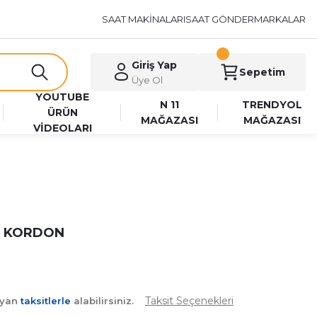
SAAT MAKİNALARI
SAAT GÖNDER
MARKALAR
Giriş Yap
Sepetim
Üye Ol
YOUTUBE
N 11
TRENDYOL
ÜRÜN
MAĞAZASI
MAĞAZASI
VİDEOLARI
ON KORDON
Taksit Seçenekleri
ayan
taksitlerle
alabilirsiniz.