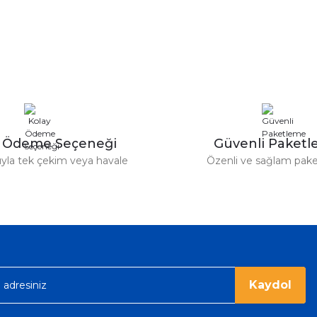
Bu ürüne ilk yorumu siz yapın!
Yorum Yaz
e taktırsam işciliği ile birlikte enaz
un etmesin
r saatimede tam oldu
y Ödeme Seçeneği
Güvenli Paket
tıyla tek çekim veya havale
Özenli ve sağlam pak
ümü var. Çok rahat ve hafif. Bileğimi
acak...
Kaydol