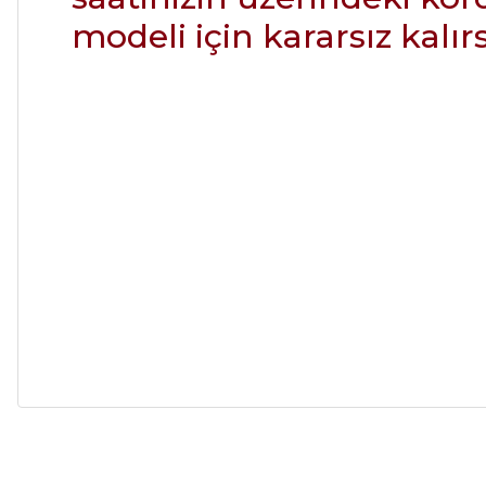
modeli için kararsız kalır
Alışveriş sürecim hızlı oldu hem whatsaptan hemde site üstünden çok ya
alışveriş oldu özellikle bekledigimden iyi bir ürün geldi fiyatına göre mü