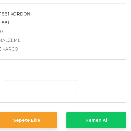
 1881 KORDON
1881
01
 MALZEME
Z KARGO
Sepete Ekle
Hemen Al