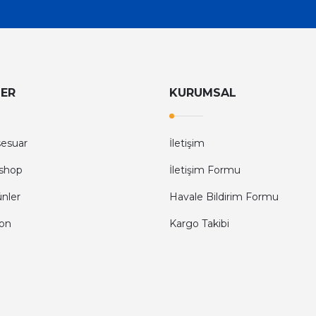
LER
KURUMSAL
sesuar
İletişim
shop
İletişim Formu
ünler
Havale Bildirim Formu
fon
Kargo Takibi