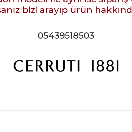
sanız bizi arayıp ürün hakkında 
05439518503
rdımcı oldular hızlı ve keyifli bi
tiş kaliteli