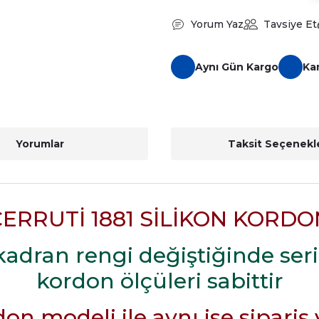
Yorum Yaz
Tavsiye Et
Aynı Gün Kargo
Ka
Yorumlar
Taksit Seçenekle
CERRUTİ 1881 SİLİKON KORDO
adran rengi değiştiğinde seri
kordon ölçüleri sabittir
on modeli ile aynı ise sipariş