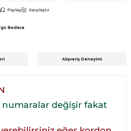
Paylaş
Karşılaştır
rgo Bedava
ri
Alışveriş Deneyimi
N
 numaralar değişir fakat
 verebilirsiniz eğer kordon