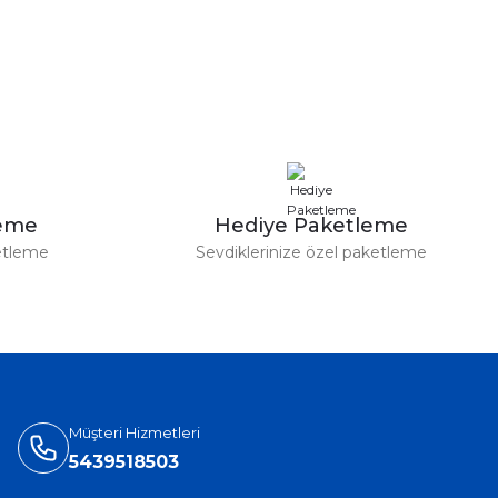
leme
Hediye Paketleme
etleme
Sevdiklerinize özel paketleme
Müşteri Hizmetleri
5439518503