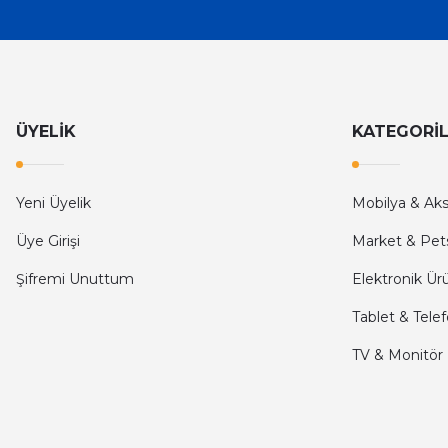
İlk defa alışveriş yaptım ve gayet memnun kaldım
Ali Bilge Ertan | 11/09/2025
Hızlı ve güvenilir.
Onur Kerem Öztürk | 28/07/2025
ÜYELİK
KATEGORİ
kargo hızlı
Yeni Üyelik
Mobilya & Ak
mehmet yıldız | 19/06/2025
Üye Girişi
Market & Pet
seiko astron kordon 7x52
Şifremi Unuttum
Elektronik Ür
Kamil Uğur | 15/06/2025
Tablet & Tele
Merhaba bu saatin kırmızi olani var mı
TV & Monitör
Abdulhamit Kalaycı | 13/06/2025
Deneyimini Paylaş