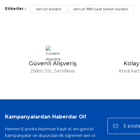
Serdar Keskin | 19/05/2026
Etiketler :
cerruti kordon
cerruti 1881 saat silikon kordon
gerçekten çok kaliteil ürün geldi bu kordonu normal dışardan bir saatciy
2,k isterlerdi alacak arkadaşlar ölçülerini doğru belirleyip kaliteyi sor
İsmail yılmaz | 15/05/2026
Swatch yos Model saatime aldim arayip teyit aldiktan sonra yolladıla
Güvenli Alışveriş
Kola
Mehmet Kenan | 18/02/2026
256bit SSL Sertifikası
Kredi kar
Sipariş verdikten 2 gün sonra ulaştı. Oldukça kaliteli ve şık bir görün
hiç rahatsız etmiyor ve tam oturdu. Dayanıklılığı zaman içinde belli ol
Sinan Tatlicioglu | 30/01/2026
Hızlı kargo, iyi iletişim
Kampanyalardan Haberdar Ol!
E... A... | 11/11/2025
Hemen E-posta listemize kayıt ol, en güncel
kampanyalar ve duyuruları ilk öğrenen sen ol.