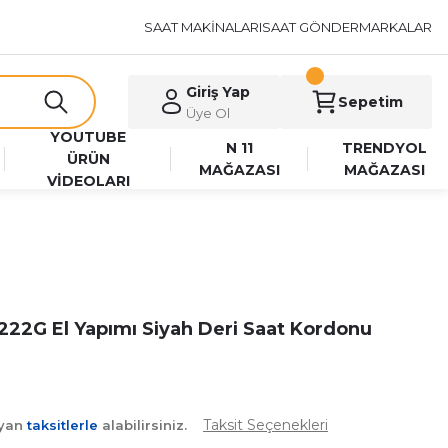
SAAT MAKİNALARI
SAAT GÖNDER
MARKALAR
Giriş Yap
Sepetim
Üye Ol
YOUTUBE
N 11
TRENDYOL
ÜRÜN
MAĞAZASI
MAĞAZASI
VİDEOLARI
222G El Yapımı Siyah Deri Saat Kordonu
Taksit Seçenekleri
ayan
taksitlerle
alabilirsiniz.