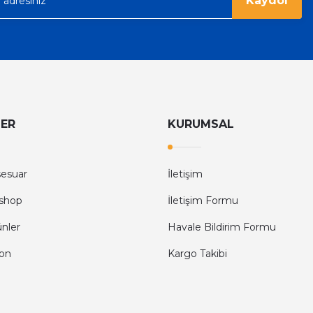
Kaydol
LER
KURUMSAL
sesuar
İletişim
shop
İletişim Formu
ünler
Havale Bildirim Formu
fon
Kargo Takibi