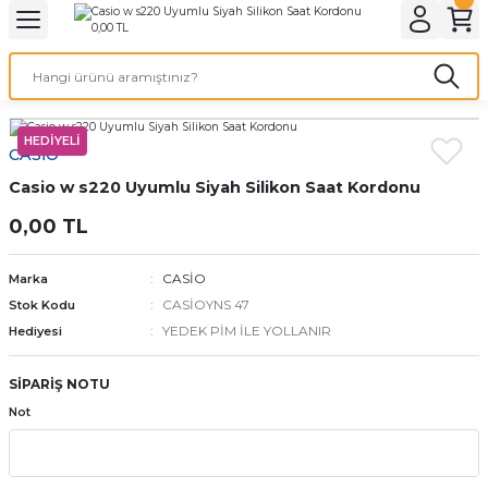
Geri Dön
Geri Dön
Geri Dön
Geri Dön
A & ELEKTİRİK
li ve Cihaz Pilleri
etleri
at Kordon Çeşitleri
AYDINLATMA & ELEKTRİK
 ELEKTRİK
İL ÇEŞİTLERİ
aat kordonları
AYDINLATMA
HEDİYELİ
CASİO
Casio w s220 Uyumlu Siyah Silikon Saat Kordonu
LERİ
İL ÇEŞİTLERİ
t Kordonları
BİLGİSAYAR
0,00 TL
ESUARLARI
 PİL ÇEŞİTLERİ
aat Kordonu
OFİS MALZEMELERİ
CASİO
Marka
 Örme saat kordonu
CASİOYNS 47
Stok Kodu
YEDEK PİM İLE YOLLANIR
Hediyesi
leri
ordonu
SİPARİŞ NOTU
i
i Saat Kordonları
Not
eri