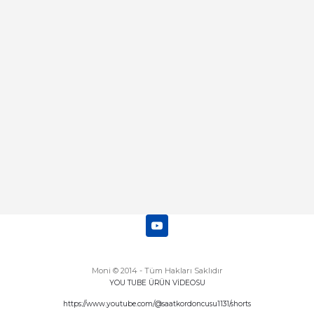
Merhaba bu saatin kırmızi olani var
mı
Abdulhamit Kalaycı | 13/06/2025
Deneyimini Paylaş
Diğer yorumları göster
Moni © 2014 - Tüm Hakları Saklıdır
YOU TUBE ÜRÜN VİDEOSU
https://www.youtube.com/@saatkordoncusu1131/shorts