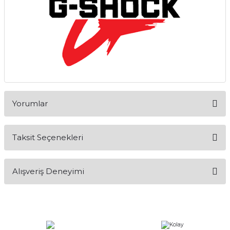
Yorumlar
Taksit Seçenekleri
Bu ürüne ilk yorumu siz yapın!
Alışveriş Deneyimi
Yorum Yaz
Alışveriş sürecim hızlı oldu hem
whatsaptan hemde site üstünden çok
yardımcı oldular hızlı ve keyifli bi
alışveriş oldu özellikle bekledigimden
iyi bir ürün geldi fiyatına göre mütiş