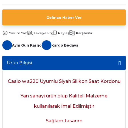
aat Pili
Gelince Haber Ver
Yorum Yaz
Tavsiye Et
Paylaş
Karşılaştır
Aynı Gün Kargo
Kargo Bedava
Ürün Bilgisi
Casio w s220 Uyumlu Siyah Silikon Saat Kordonu
Yan sanayi ürün olup Kaliteli Malzeme
kullanılarak İmal Edilmiştir
Sağlam tasarım