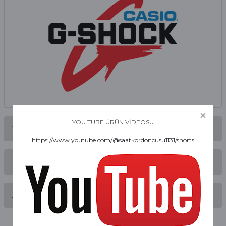
YOU TUBE ÜRÜN VİDEOSU
Yorumlar
https://www.youtube.com/@saatkordoncusu1131/shorts
Taksit Seçenekleri
Bu ürüne ilk yorumu siz yapın!
Alışveriş Deneyimi
Yorum Yaz
Alışveriş sürecim hızlı oldu hem