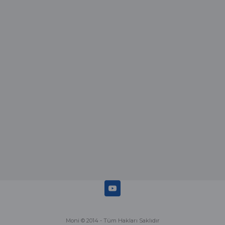
Kamil Uğur | 15/06/2025
Merhaba bu saatin kırmızi olani var
mı
Abdulhamit Kalaycı | 13/06/2025
Deneyimini Paylaş
Diğer yorumları göster
Moni © 2014 - Tüm Hakları Saklıdır