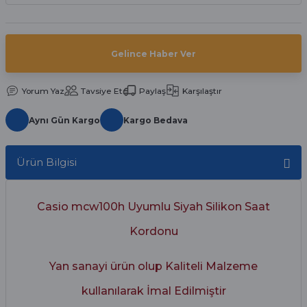
aat Pili
Gelince Haber Ver
Yorum Yaz
Tavsiye Et
Paylaş
Karşılaştır
Aynı Gün Kargo
Kargo Bedava
Ürün Bilgisi
Casio mcw100h Uyumlu Siyah Silikon Saat
Kordonu
Yan sanayi ürün olup Kaliteli Malzeme
kullanılarak İmal Edilmiştir