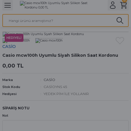
Geri Dön
Geri Dön
Geri Dön
Geri Dön
A & ELEKTİRİK
li ve Cihaz Pilleri
etleri
at Kordon Çeşitleri
AYDINLATMA & ELEKTRİK
 ELEKTRİK
İL ÇEŞİTLERİ
aat kordonları
AYDINLATMA
HEDİYELİ
CASİO
LERİ
İL ÇEŞİTLERİ
t Kordonları
BİLGİSAYAR
Casio mcw100h Uyumlu Siyah Silikon Saat Kordonu
0,00 TL
ESUARLARI
 PİL ÇEŞİTLERİ
aat Kordonu
OFİS MALZEMELERİ
CASİO
Marka
 Örme saat kordonu
CASİOYNS 45
Stok Kodu
YEDEK PİM İLE YOLLANIR
Hediyesi
leri
ordonu
SİPARİŞ NOTU
i
i Saat Kordonları
Not
eri