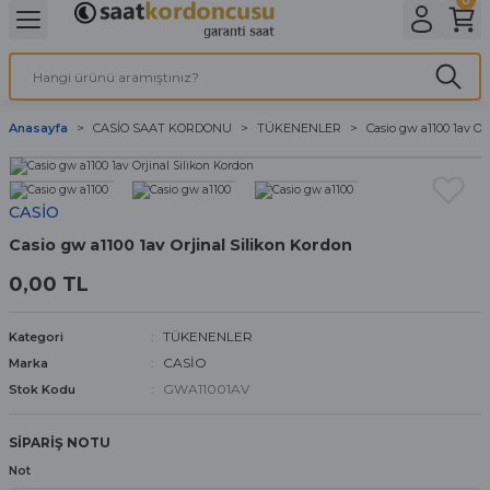
Geri Dön
Geri Dön
Geri Dön
Geri Dön
A & ELEKTİRİK
li ve Cihaz Pilleri
etleri
at Kordon Çeşitleri
AYDINLATMA & ELEKTRİK
Anasayfa
CASİO SAAT KORDONU
TÜKENENLER
Casio gw a1100 1av Or
 ELEKTRİK
İL ÇEŞİTLERİ
aat kordonları
AYDINLATMA
LERİ
İL ÇEŞİTLERİ
t Kordonları
BİLGİSAYAR
CASİO
Casio gw a1100 1av Orjinal Silikon Kordon
ESUARLARI
 PİL ÇEŞİTLERİ
aat Kordonu
OFİS MALZEMELERİ
0,00 TL
 Örme saat kordonu
TÜKENENLER
Kategori
leri
ordonu
CASİO
Marka
GWA11001AV
Stok Kodu
i
i Saat Kordonları
SİPARİŞ NOTU
eri
Not