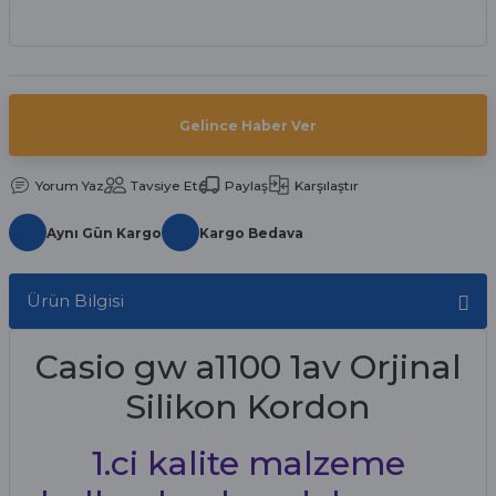
aat Pili
Gelince Haber Ver
Yorum Yaz
Tavsiye Et
Paylaş
Karşılaştır
Aynı Gün Kargo
Kargo Bedava
Ürün Bilgisi
Casio gw a1100 1av Orjinal
Silikon Kordon
1.ci kalite malzeme