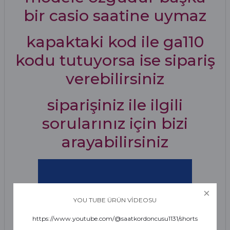
bir casio saatine uymaz
kapaktaki kod ile ga110
kodu tutuyorsa ise sipariş
verebilirsiniz
siparişiniz ile ilgili
sorularınız için bizi
arayabilirsiniz
YOU TUBE ÜRÜN VİDEOSU
https://www.youtube.com/@saatkordoncusu1131/shorts