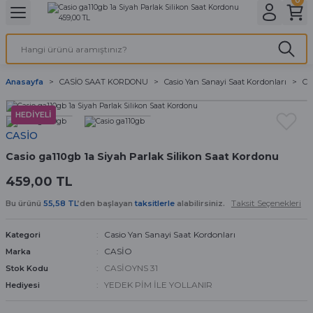
Geri Dön
Geri Dön
Geri Dön
Geri Dön
A & ELEKTİRİK
li ve Cihaz Pilleri
etleri
at Kordon Çeşitleri
AYDINLATMA & ELEKTRİK
Anasayfa
CASİO SAAT KORDONU
Casio Yan Sanayi Saat Kordonları
Ca
 ELEKTRİK
İL ÇEŞİTLERİ
aat kordonları
AYDINLATMA
HEDİYELİ
LERİ
İL ÇEŞİTLERİ
t Kordonları
BİLGİSAYAR
CASİO
Casio ga110gb 1a Siyah Parlak Silikon Saat Kordonu
ESUARLARI
 PİL ÇEŞİTLERİ
aat Kordonu
OFİS MALZEMELERİ
459,00 TL
 Örme saat kordonu
Taksit Seçenekleri
Bu ürünü
55,58 TL
’den başlayan
taksitlerle
alabilirsiniz.
leri
ordonu
Casio Yan Sanayi Saat Kordonları
Kategori
CASİO
Marka
i
i Saat Kordonları
CASİOYNS 31
Stok Kodu
YEDEK PİM İLE YOLLANIR
Hediyesi
eri