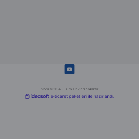
Deneyimini Paylaş
Diğer yorumları göster
Moni © 2014 - Tüm Hakları Saklıdır
ideasoft
ile
e-
hazırlandı.
ticaret
paketleri