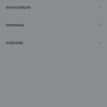
KATEGORİLER
İlk defa alışveriş yaptım ve gayet
memnun kaldım
Ali Bilge Ertan | 11/09/2025
KURUMSAL
Hızlı ve güvenilir.
Onur Kerem Öztürk | 28/07/2025
ALIŞVERİŞ
kargo hızlı
mehmet yıldız | 19/06/2025
seiko astron kordon 7x52
Kamil Uğur | 15/06/2025
Merhaba bu saatin kırmızi olani var
mı
Abdulhamit Kalaycı | 13/06/2025