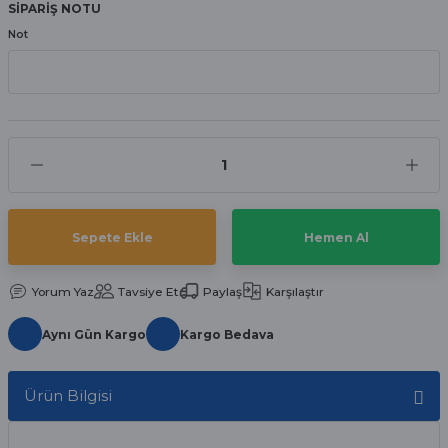
SİPARİŞ NOTU
aat Pili
Not
Sepete Ekle
Hemen Al
Yorum Yaz
Tavsiye Et
Paylaş
Karşılaştır
Aynı Gün Kargo
Kargo Bedava
Ürün Bilgisi