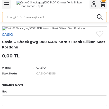
Geri Dön
Geri Dön
Geri Dön
Geri Dön
A & ELEKTİRİK
li ve Cihaz Pilleri
etleri
at Kordon Çeşitleri
AYDINLATMA & ELEKTRİK
 ELEKTRİK
İL ÇEŞİTLERİ
aat kordonları
AYDINLATMA
CASİO
Casio G Shock gwg1000 1ADR Kırmızı Renk Silikon Saat
LERİ
İL ÇEŞİTLERİ
t Kordonları
BİLGİSAYAR
Kordonu
ESUARLARI
 PİL ÇEŞİTLERİ
aat Kordonu
0,00 TL
OFİS MALZEMELERİ
 Örme saat kordonu
CASİO
Marka
CASİOYNS 56
Stok Kodu
leri
ordonu
SİPARİŞ NOTU
i
i Saat Kordonları
Not
eri