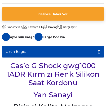
aat Pili
Gelince Haber Ver
Yorum Yaz
Tavsiye Et
Paylaş
Karşılaştır
Aynı Gün Kargo
Kargo Bedava
Ürün Bilgisi
Casio G Shock gwg1000
1ADR Kırmızı Renk Silikon
Saat Kordonu
Yan Sanayi