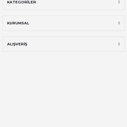
KATEGORİLER
Hızlı ve güvenilir.
Onur Kerem Öztürk | 28/07/2025
KURUMSAL
kargo hızlı
mehmet yıldız | 19/06/2025
ALIŞVERİŞ
seiko astron kordon 7x52
Kamil Uğur | 15/06/2025
Merhaba bu saatin kırmızi olani var
mı
Abdulhamit Kalaycı | 13/06/2025
Deneyimini Paylaş
Diğer yorumları göster