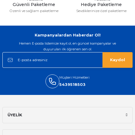
Güvenli Paketleme
Hediye Paketleme
Özenli ve sağlam paketleme
Sevdiklerinize özel paketleme
Swatch yos Model saatime aldim
arayip teyit aldiktan sonra yolladılar
saatimede tam oldu
Mehmet Kenan | 18/02/2026
Kampanyalardan Haberdar Ol!
Hemen E-posta listemize kayıt ol, en güncel kampanyalar ve
Sipariş verdikten 2 gün sonra ulaştı.
duyuruları ilk öğrenen sen ol.
Oldukça kaliteli ve şık bir görünümü
var. Çok rahat ve hafif. Bileğimi hiç
Kaydol
rahatsız etmiyor ve tam oturdu.
Dayanıklılığı zaman içinde belli
olacak...
Müşteri Hizmetleri
Sinan Tatlicioglu | 30/01/2026
5439518503
Hızlı kargo, iyi iletişim
E... A... | 11/11/2025
ÜYELİK
İlk defa alışveriş yaptım ve gayet
memnun kaldım
Ali Bilge Ertan | 11/09/2025