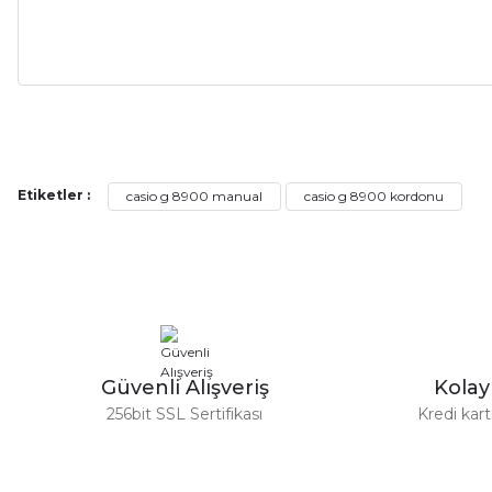
Alışveriş sürecim hızlı oldu hem whatsaptan hemde site üstünden çok ya
alışveriş oldu özellikle bekledigimden iyi bir ürün geldi fiyatına göre mü
Serdar Keskin | 19/05/2026
Etiketler :
casio g 8900 manual
casio g 8900 kordonu
gerçekten çok kaliteil ürün geldi bu kordonu normal dışardan bir saatciy
2,k isterlerdi alacak arkadaşlar ölçülerini doğru belirleyip kaliteyi sor
İsmail yılmaz | 15/05/2026
Swatch yos Model saatime aldim arayip teyit aldiktan sonra yolladıla
Güvenli Alışveriş
Kola
Mehmet Kenan | 18/02/2026
256bit SSL Sertifikası
Kredi kar
Sipariş verdikten 2 gün sonra ulaştı. Oldukça kaliteli ve şık bir görün
hiç rahatsız etmiyor ve tam oturdu. Dayanıklılığı zaman içinde belli ol