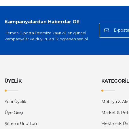
Sinan Tatlicioglu | 30/01/2026
Hızlı kargo, iyi iletişim
Kampanyalardan Haberdar Ol!
E... A... | 11/11/2025
Hemen E-posta listemize kayıt ol, en güncel
kampanyalar ve duyuruları ilk öğrenen sen ol.
İlk defa alışveriş yaptım ve gayet memnun kaldım
Ali Bilge Ertan | 11/09/2025
Hızlı ve güvenilir.
Onur Kerem Öztürk | 28/07/2025
ÜYELİK
KATEGORİ
kargo hızlı
Yeni Üyelik
Mobilya & Ak
mehmet yıldız | 19/06/2025
Üye Girişi
Market & Pet
seiko astron kordon 7x52
Şifremi Unuttum
Elektronik Ür
Kamil Uğur | 15/06/2025