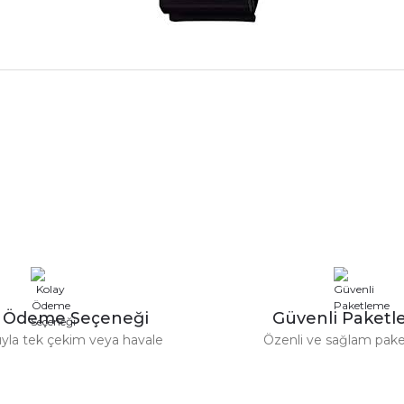
rdımcı oldular hızlı ve keyifli bi
tiş kaliteli
Bu ürüne ilk yorumu siz yapın!
Yorum Yaz
e taktırsam işciliği ile birlikte enaz
un etmesin
r saatimede tam oldu
y Ödeme Seçeneği
Güvenli Paket
tıyla tek çekim veya havale
Özenli ve sağlam pak
ümü var. Çok rahat ve hafif. Bileğimi
acak...