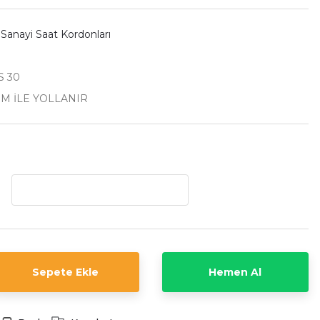
 Sanayi Saat Kordonları
S 30
İM İLE YOLLANIR
Sepete Ekle
Hemen Al