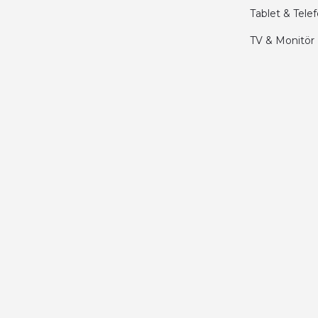
Tablet & Tele
Merhaba bu saatin kırmızi olani var mı
TV & Monitör
Abdulhamit Kalaycı | 13/06/2025
Deneyimini Paylaş