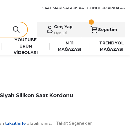
SAAT MAKİNALARI
SAAT GÖNDER
MARKALAR
Giriş Yap
Sepetim
Üye Ol
YOUTUBE
N 11
TRENDYOL
ÜRÜN
MAĞAZASI
MAĞAZASI
VİDEOLARI
Siyah Silikon Saat Kordonu
Taksit Seçenekleri
yan
taksitlerle
alabilirsiniz.