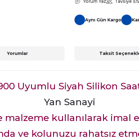
Yorum Yaz
Tavsiye Et
Aynı Gün Kargo
Ka
Yorumlar
Taksit Seçenekle
900 Uyumlu Siyah Silikon Sa
Yan Sanayi
ite malzeme kullanılarak imal e
da ve kolunuzu rahatsız etme