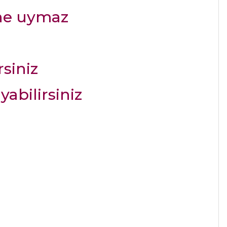
ine uymaz
rsiniz
ayabilirsiniz