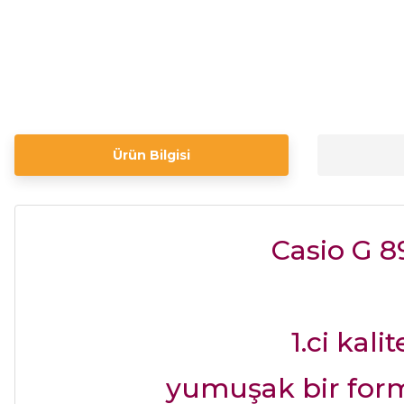
Ürün Bilgisi
Casio G 8
1.ci kal
yumuşak bir form