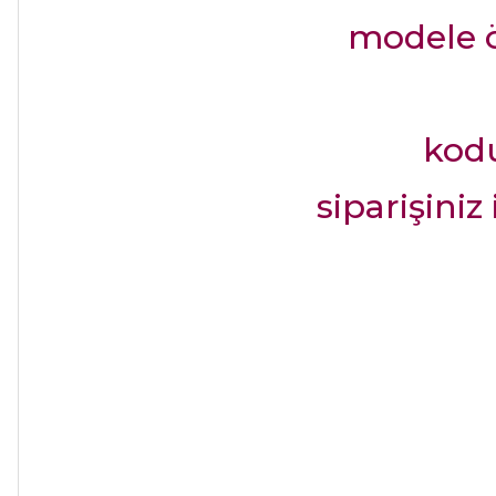
modele ö
kodu 
siparişiniz 