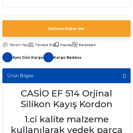
aat Pili
Gelince Haber Ver
Yorum Yaz
Tavsiye Et
Paylaş
Karşılaştır
Aynı Gün Kargo
Kargo Bedava
Ürün Bilgisi
CASİO EF 514 Orjinal
Silikon Kayış Kordon
1.ci kalite malzeme
kullanılarak yedek parça