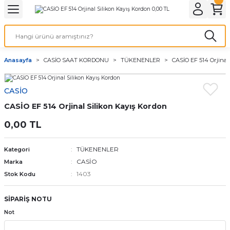
Geri Dön
Geri Dön
Geri Dön
Geri Dön
A & ELEKTİRİK
li ve Cihaz Pilleri
etleri
at Kordon Çeşitleri
AYDINLATMA & ELEKTRİK
Anasayfa
CASİO SAAT KORDONU
TÜKENENLER
CASİO EF 514 Orjinal
 ELEKTRİK
İL ÇEŞİTLERİ
aat kordonları
AYDINLATMA
CASİO
LERİ
İL ÇEŞİTLERİ
t Kordonları
BİLGİSAYAR
CASİO EF 514 Orjinal Silikon Kayış Kordon
ESUARLARI
 PİL ÇEŞİTLERİ
aat Kordonu
OFİS MALZEMELERİ
0,00 TL
 Örme saat kordonu
TÜKENENLER
Kategori
CASİO
Marka
leri
ordonu
1403
Stok Kodu
i
i Saat Kordonları
SİPARİŞ NOTU
Not
eri