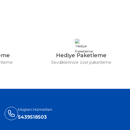
leme
Hediye Paketleme
etleme
Sevdiklerinize özel paketleme
Müşteri Hizmetleri
5439518503