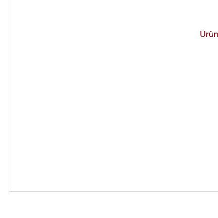
Ürün
Alışveriş sürecim hızlı oldu hem whatsaptan hemde site üstünden çok ya