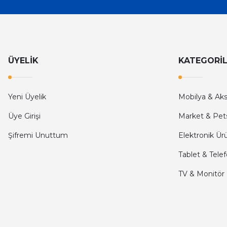
İlk defa alışveriş yaptım ve gayet memnun kaldım
Ali Bilge Ertan | 11/09/2025
Hızlı ve güvenilir.
ÜYELİK
KATEGORİ
Onur Kerem Öztürk | 28/07/2025
kargo hızlı
Yeni Üyelik
Mobilya & Ak
mehmet yıldız | 19/06/2025
Üye Girişi
Market & Pet
Şifremi Unuttum
Elektronik Ür
seiko astron kordon 7x52
Tablet & Tele
Kamil Uğur | 15/06/2025
TV & Monitör
Merhaba bu saatin kırmızi olani var mı
Abdulhamit Kalaycı | 13/06/2025