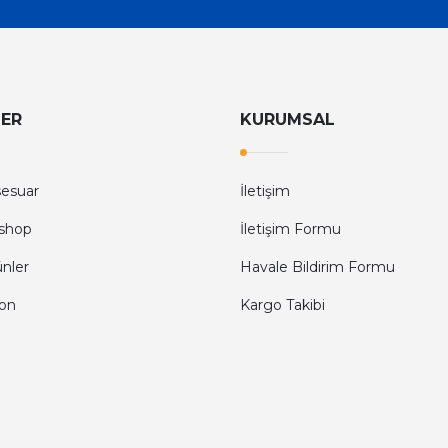
LER
KURUMSAL
sesuar
İletişim
shop
İletişim Formu
ünler
Havale Bildirim Formu
fon
Kargo Takibi