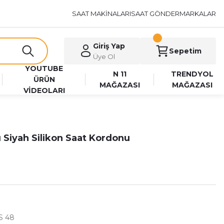
SAAT MAKİNALARI
SAAT GÖNDER
MARKALAR
Giriş Yap
Sepetim
Üye Ol
YOUTUBE
N 11
TRENDYOL
ÜRÜN
MAĞAZASI
MAĞAZASI
VİDEOLARI
Siyah Silikon Saat Kordonu
S 48