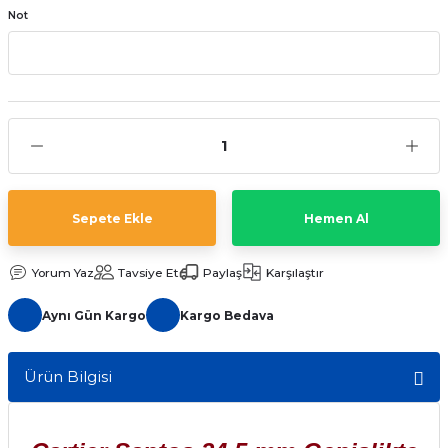
Not
aat Pili
Sepete Ekle
Hemen Al
Yorum Yaz
Tavsiye Et
Paylaş
Karşılaştır
Aynı Gün Kargo
Kargo Bedava
Ürün Bilgisi