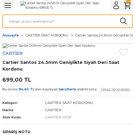
Geri Dön
Geri Dön
Geri Dön
Geri Dön
A & ELEKTİRİK
li ve Cihaz Pilleri
etleri
at Kordon Çeşitleri
AYDINLATMA & ELEKTRİK
Anasayfa
CARTİER SAAT KORDONU
Cartier Santos 24.5mm Genişlikte Si
 ELEKTRİK
İL ÇEŞİTLERİ
aat kordonları
AYDINLATMA
CARTİER
LERİ
İL ÇEŞİTLERİ
t Kordonları
BİLGİSAYAR
Cartier Santos 24.5mm Genişlikte Siyah Deri Saat
ESUARLARI
 PİL ÇEŞİTLERİ
aat Kordonu
OFİS MALZEMELERİ
Kordonu
699,00 TL
 Örme saat kordonu
Taksit Seçenekleri
Bu ürünü
84,65 TL
’den başlayan
taksitlerle
alabilirsiniz.
leri
ordonu
CARTİER SAAT KORDONU
Kategori
CARTİER
Marka
i
i Saat Kordonları
CARTİER OO9
Stok Kodu
eri
SİPARİŞ NOTU