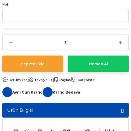
Not
aat Pili
Sepete Ekle
Hemen Al
Yorum Yaz
Tavsiye Et
Paylaş
Karşılaştır
Aynı Gün Kargo
Kargo Bedava
Ürün Bilgisi