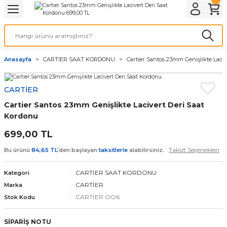
Geri Dön
Geri Dön
Geri Dön
Geri Dön
A & ELEKTİRİK
li ve Cihaz Pilleri
etleri
at Kordon Çeşitleri
AYDINLATMA & ELEKTRİK
Anasayfa
CARTİER SAAT KORDONU
Cartier Santos 23mm Genişlikte Laci
 ELEKTRİK
İL ÇEŞİTLERİ
aat kordonları
AYDINLATMA
CARTİER
LERİ
İL ÇEŞİTLERİ
t Kordonları
BİLGİSAYAR
Cartier Santos 23mm Genişlikte Lacivert Deri Saat
ESUARLARI
 PİL ÇEŞİTLERİ
aat Kordonu
OFİS MALZEMELERİ
Kordonu
699,00 TL
 Örme saat kordonu
Taksit Seçenekleri
Bu ürünü
84,65 TL
’den başlayan
taksitlerle
alabilirsiniz.
leri
ordonu
CARTİER SAAT KORDONU
Kategori
CARTİER
Marka
i
i Saat Kordonları
CARTİER OO6
Stok Kodu
eri
SİPARİŞ NOTU